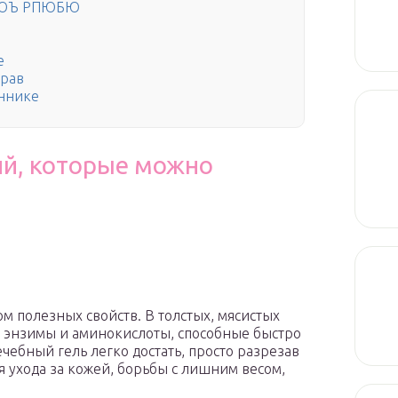
ЙЮЪ РПЮБЮ
е
трав
оннике
ий, которые можно
м полезных свойств. В толстых, мясистых
а, энзимы и аминокислоты, способные быстро
чебный гель легко достать, просто разрезав
я ухода за кожей, борьбы с лишним весом,