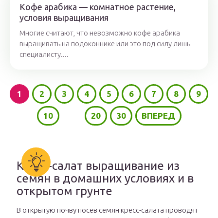
Кофе арабика — комнатное растение,
условия выращивания
Многие считают, что невозможно кофе арабика
выращивать на подоконнике или это под силу лишь
специалисту....
1
2
3
4
5
6
7
8
9
10
...
20
30
ВПЕРЕД
Кресс-салат выращивание из
семян в домашних условиях и в
открытом грунте
В открытую почву посев семян кресс-салата проводят