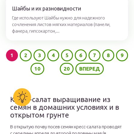
Шайбы и их разновидности
Где используют Шайбы нужно для надежного
сочленения листов мягких материалов (панели,
фанера, гипсокартон,...
1
2
3
4
5
6
7
8
9
10
...
20
ВПЕРЕД
Кресс-салат выращивание из
семян в домашних условиях и в
открытом грунте
В открытую почву посев семян кресс-салата проводят
с середины апреля до второй половины мая (в