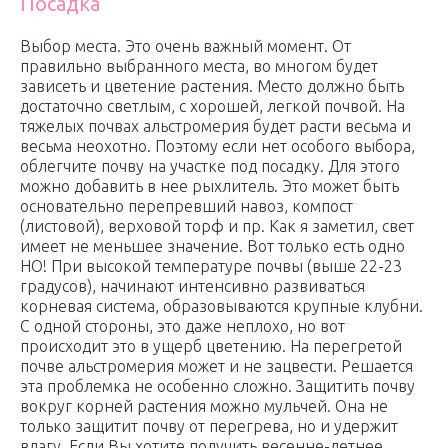
Посадка
Выбор места. Это очень важный момент. От
правильно выбранного места, во многом будет
зависеть и цветение растения. Место должно быть
достаточно светлым, с хорошей, легкой почвой. На
тяжелых почвах альстромерия будет расти весьма и
весьма неохотно. Поэтому если нет особого выбора,
облегчите почву на участке под посадку. Для этого
можно добавить в нее рыхлитель. Это может быть
основательно перепревший навоз, компост
(листовой), верховой торф и пр. Как я заметил, свет
имеет не меньшее значение. Вот только есть одно
НО! При высокой температуре почвы (выше 22-23
градусов), начинают интенсивно развиваться
корневая система, образовываются крупные клубни.
С одной стороны, это даже неплохо, но вот
происходит это в ущерб цветению. На перегретой
почве альстромерия может и не зацвести. Решается
эта проблемка не особенно сложно. Защитить почву
вокруг корней растения можно мульчей. Она не
только защитит почву от перегрева, но и удержит
влагу. Если Вы хотите получить весенне-летнее