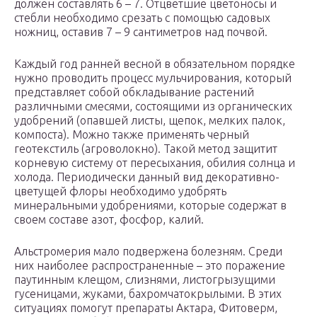
должен составлять 6 – 7. Отцветшие цветоносы и
стебли необходимо срезать с помощью садовых
ножниц, оставив 7 – 9 сантиметров над почвой.
Каждый год ранней весной в обязательном порядке
нужно проводить процесс мульчирования, который
представляет собой обкладывание растений
различными смесями, состоящими из органических
удобрений (опавшей листы, щепок, мелких палок,
компоста). Можно также применять черный
геотекстиль (агроволокно). Такой метод защитит
корневую систему от пересыхания, обилия солнца и
холода. Периодически данный вид декоративно-
цветущей флоры необходимо удобрять
минеральными удобрениями, которые содержат в
своем составе азот, фосфор, калий.
Альстромерия мало подвержена болезням. Среди
них наиболее распространенные – это поражение
паутинным клещом, слизнями, листогрызущими
гусеницами, жуками, бахромчатокрылыми. В этих
ситуациях помогут препараты Актара, Фитоверм,