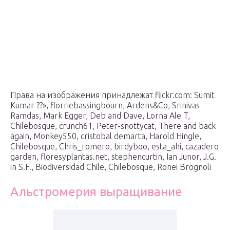
Права на изображения принадлежат flickr.com: Sumit
Kumar ??», florriebassingbourn, Ardens&Co, Srinivas
Ramdas, Mark Egger, Deb and Dave, Lorna Ale T,
Chilebosque, crunch61, Peter-snottycat, There and back
again, Monkey550, cristobal demarta, Harold Hingle,
Chilebosque, Chris_romero, birdyboo, esta_ahi, cazadero
garden, floresyplantas.net, stephencurtin, Ian Junor, J.G.
in S.F., Biodiversidad Chile, Chilebosque, Ronei Brognoli
Альстромерия выращивание