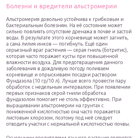
Болезни и вредители альстромерии
Альстромерия довольно устойчива к грибковым и
бактериальным болезням. На её состояние может
сильно повлиять отсутствие дренажа в почве и застой
воды. В результате этого корневище может загнить,
а сама лилия инков — погибнуть. Ещё один
серьезный враг растения — серая гниль (ботритис),
которая часто поражает кусты при повышенной
влажности воздуха. Для предотвращения данного
заболевания в дождливую погоду поливаем
корневище и опрыскиваем посадки раствором
Фундазола (10 гр/10 л). Лучше всего провести пару
обработок с недельным интервалом. При появлении
первых признаков серой гнили обработка
фундазолом помогает не столь эффективно. При
выращивании альстромерии на грунтах с
пониженной кислотностью она часто поражается
листовым хлорозом, поэтому под неё следует
отводить участки с нормальной кислотностью почвы.
Основными вредителями данного растения являются