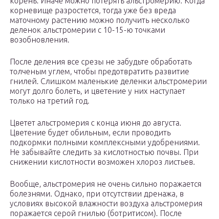
корень. Иначе можно потерять альстромерию. Когда
корневище разростется, тогда уже без вреда
маточному растению можно получить несколько
деленок альстромерии с 10-15-ю точками
возобновления.
После деления все срезы не забудьте обработать
толченым углем, чтобы предотвратить развитие
гнилей. Слишком маленькие деленки альстромерии
могут долго болеть, и цветение у них наступает
только на третий год.
Цветет альстромерия с конца июня до августа.
Цветение будет обильным, если проводить
подкормки полными комплексными удобрениями.
Не забывайте следить за кислотностью почвы. При
снижении кислотности возможен хлороз листьев.
Вообще, альстромерия не очень сильно поражается
болезнями. Однако, при отсутствии дренажа, в
условиях высокой влажности воздуха альстромерия
поражается серой гнилью (ботритисом). После