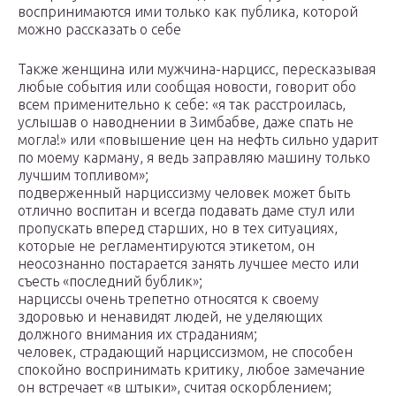
воспринимаются ими только как публика, которой
можно рассказать о себе
Также женщина или мужчина-нарцисс, пересказывая
любые события или сообщая новости, говорит обо
всем применительно к себе: «я так расстроилась,
услышав о наводнении в Зимбабве, даже спать не
могла!» или «повышение цен на нефть сильно ударит
по моему карману, я ведь заправляю машину только
лучшим топливом»;
подверженный нарциссизму человек может быть
отлично воспитан и всегда подавать даме стул или
пропускать вперед старших, но в тех ситуациях,
которые не регламентируются этикетом, он
неосознанно постарается занять лучшее место или
съесть «последний бублик»;
нарциссы очень трепетно относятся к своему
здоровью и ненавидят людей, не уделяющих
должного внимания их страданиям;
человек, страдающий нарциссизмом, не способен
спокойно воспринимать критику, любое замечание
он встречает «в штыки», считая оскорблением;