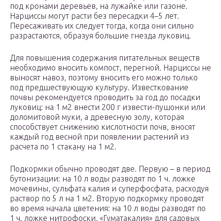
под кронами деревьев, на лужайке или газоне.
Нарциссы могут расти без пересадки 4–5 лет.
Пересаживать их следует тогда, когда они сильно
разрастаются, образуя большие гнезда луковиц.
Для повышения содержания питательных веществ
необходимо вносить компост, перегной. Нарциссы не
выносят навоз, поэтому вносить его можно только
под предшествующую культуру. Известкование
почвы рекомендуется проводить за год до посадки
луковиц: на 1 м2 внести 200 г извести-пушонки или
доломитовой муки, а древесную золу, которая
способствует снижению кислотности почв, вносят
каждый год весной при появлении растений из
расчета по 1 стакану на 1 м2.
Подкормки обычно проводят две. Первую – в период
бутонизации: на 10 л воды разводят по 1 ч. ложке
мочевины, сульфата калия и суперфосфата, расходуя
раствор по 5 л на 1 м2. Вторую подкормку проводят
во время начала цветения: на 10 л воды разводят по
1 ч. ложке нитрофоски, «Гуматакалия» для садовых