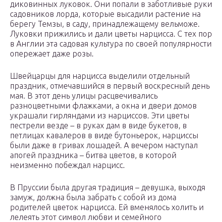
диковинных луковок. Они попали в заботливые руки
садовников лорда, которые высадили растение на
берегу Темзы, в саду, принадлежащему вельможе.
Луковки прижились и дали цветы нарцисса. С тех пор
в Англии эта садовая культура по своей популярности
опережает даже розы.
Швейцарцы для нарцисса выделили отдельный
праздник, отмечавшийся в первый воскресный день
мая. В этот день улицы расцвечивались
разноцветными флажками, а окна и двери домов
украшали гирляндами из нарциссов. Эти цветы
пестрели везде – в руках дам в виде букетов, в
петлицах кавалеров в виде бутоньерок, нарциссы
были даже в гривах лошадей. А вечером наступал
апогей праздника – битва цветов, в которой
неизменно побеждал нарцисс.
В Пруссии была другая традиция – девушка, выходя
замуж, должна была забрать с собой из дома
родителей цветок нарцисса. Ей вменялось холить и
лелеять этот символ любви и семейного