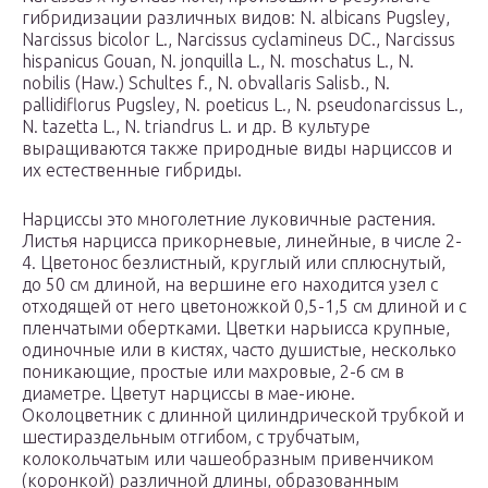
гибридизации различных видов: N. albicans Pugsley,
Narcissus bicolor L., Narcissus cyclamineus DC., Narcissus
hispanicus Gouan, N. jonquilla L., N. moschatus L., N.
nobilis (Haw.) Schultes f., N. obvallaris Salisb., N.
pallidiflorus Pugsley, N. poeticus L., N. pseudonarcissus L.,
N. tazetta L., N. triandrus L. и др. В культуре
выращиваются также природные виды нарциссов и
их естественные гибриды.
Нарциссы это многолетние луковичные растения.
Листья нарцисса прикорневые, линейные, в числе 2-
4. Цветонос безлистный, круглый или сплюснутый,
до 50 см длиной, на вершине его находится узел с
отходящей от него цветоножкой 0,5-1,5 см длиной и с
пленчатыми обертками. Цветки нарыисса крупные,
одиночные или в кистях, часто душистые, несколько
поникающие, простые или махровые, 2-6 см в
диаметре. Цветут нарциссы в мае-июне.
Околоцветник с длинной цилиндрической трубкой и
шестираздельным отгибом, с трубчатым,
колокольчатым или чашеобразным привенчиком
(коронкой) различной длины, образованным