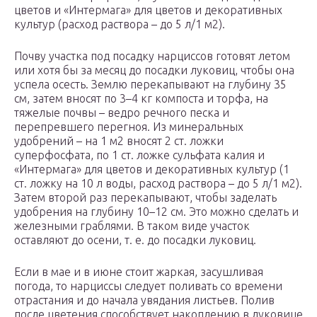
цветов и «Интермага» для цветов и декоративных
культур (расход раствора – до 5 л/1 м2).
Почву участка под посадку нарциссов готовят летом
или хотя бы за месяц до посадки луковиц, чтобы она
успела осесть. Землю перекапывают на глубину 35
см, затем вносят по 3–4 кг компоста и торфа, на
тяжелые почвы – ведро речного песка и
перепревшего перегноя. Из минеральных
удобрений – на 1 м2 вносят 2 ст. ложки
суперфосфата, по 1 ст. ложке сульфата калия и
«Интермага» для цветов и декоративных культур (1
ст. ложку на 10 л воды, расход раствора – до 5 л/1 м2).
Затем второй раз перекапывают, чтобы заделать
удобрения на глубину 10–12 см. Это можно сделать и
железными граблями. В таком виде участок
оставляют до осени, т. е. до посадки луковиц.
Если в мае и в июне стоит жаркая, засушливая
погода, то нарциссы следует поливать со времени
отрастания и до начала увядания листьев. Полив
после цветения способствует накоплению в луковице