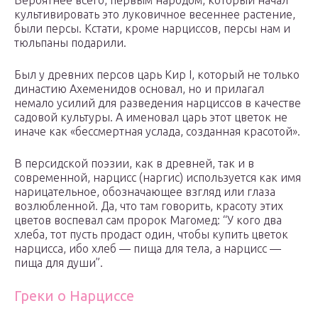
Вероятнее всего, первым народом, который начал
культивировать это луковичное весеннее растение,
были персы. Кстати, кроме нарциссов, персы нам и
тюльпаны подарили.
Был у древних персов царь Кир І, который не только
династию Ахеменидов основал, но и прилагал
немало усилий для разведения нарциссов в качестве
садовой культуры. А именовал царь этот цветок не
иначе как «бессмертная услада, созданная красотой».
В персидской поэзии, как в древней, так и в
современной, нарцисс (наргис) используется как имя
нарицательное, обозначающее взгляд или глаза
возлюбленной. Да, что там говорить, красоту этих
цветов воспевал сам пророк Магомед: “У кого два
хлеба, тот пусть продаст один, чтобы купить цветок
нарцисса, ибо хлеб — пища для тела, а нарцисс —
пища для души”.
Греки о Нарциссе