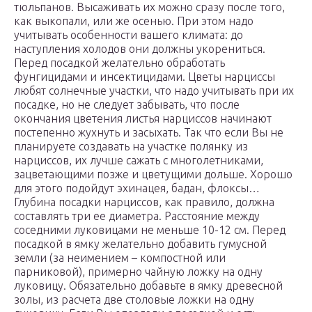
тюльпанов. Высаживать их можно сразу после того,
как выкопали, или же осенью. При этом надо
учитывать особенности вашего климата: до
наступления холодов они должны укорениться.
Перед посадкой желательно обработать
фунгицидами и инсектицидами. Цветы нарциссы
любят солнечные участки, что надо учитывать при их
посадке, но не следует забывать, что после
окончания цветения листья нарциссов начинают
постепенно жухнуть и засыхать. Так что если Вы не
планируете создавать на участке полянку из
нарциссов, их лучше сажать с многолетниками,
зацветающими позже и цветущими дольше. Хорошо
для этого подойдут эхинацея, бадан, флоксы…
Глубина посадки нарциссов, как правило, должна
составлять три ее диаметра. Расстояние между
соседними луковицами не меньше 10-12 см. Перед
посадкой в ямку желательно добавить гумусной
земли (за неимением – компостной или
парниковой), примерно чайную ложку на одну
луковицу. Обязательно добавьте в ямку древесной
золы, из расчета две столовые ложки на одну