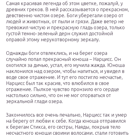
Самая красивая легенда об этом цветке, пожалуй, у
древних греков. В ней рассказывается о прекрасном,
девственно чистом озере. Боги уберегали озеро от
людей и животных, от пыли и грязи. Даже ветер не
тревожил чистую и прекрасную гладь озера, только
густой темно-зеленый дерн служил достойной
оправой этому нерукотворному зеркалу.
Однажды боги отвлеклись, и на берег озера
случайно попал прекрасный юноша – Нарцисс. Он
охотился за дичью, устал, его мучила жажда. Юноша
наклонился над озером, чтобы напиться, и увидел в
воде свое отражение. И тут его постигло несчастье,
Нарцисс был так красив, что влюбился в свое
отражение. Пылкое чувство пронзило его сердце
настолько сильно, что он не мог оторваться от
зеркальной глади озера.
Закончилось все очень печально, Нарцисс так и умер
на берегу от любви к себе. Когда юноша отправился
к берегам Стикса, его сестры, Наяды, покрыв тело
несчастного юноши своими волосами, стали готовить