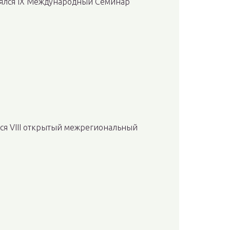
тоялся IX Международный Семинар
ялся VIII открытый межрегиональный