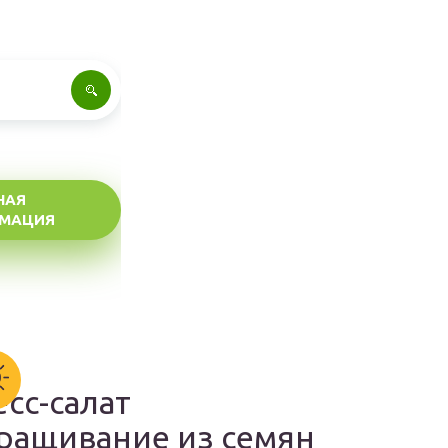
НАЯ
МАЦИЯ
есс-салат
ращивание из семян