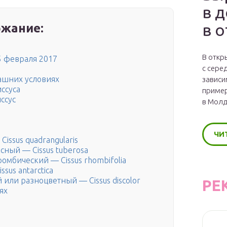
в 
в 
жание:
В откр
 февраля 2017
с сере
ашних условиях
зависи
иссуса
пример
ссус
в Молд
ЧИ
issus quadrangularis
ксный — Cissus tuberosa
омбический — Cissus rhombifolia
sus antarctica
й или разноцветный — Cissus discolor
РЕ
ях