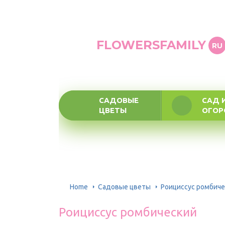
FLOWERSFAMILY
RU
САДОВЫЕ
САД 
ЦВЕТЫ
ОГО
Home
Садовые цветы
Роициссус ромбиче
Роициссус ромбический