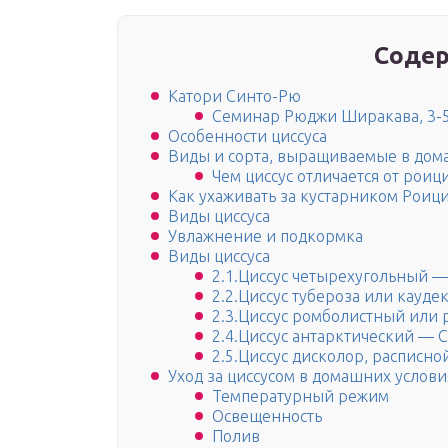
Содер
Катори Синто-Рю
Семинар Рюджи Ширакава, 3-5
Особенности циссуса
Виды и сорта, выращиваемые в дом
Чем циссус отличается от роиц
Как ухаживать за кустарником Роици
Виды циссуса
Увлажнение и подкормка
Виды циссуса
2.1.Циссус четырехугольный — C
2.2.Циссус тубероза или кауде
2.3.Циссус ромболистный или р
2.4.Циссус антарктический — Cis
2.5.Циссус дисколор, расписно
Уход за циссусом в домашних услови
Температурный режим
Освещенность
Полив