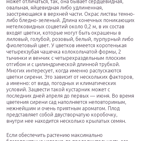
может отличаться, так, она бывает сердцевидная,
овальная, яйцевидная либо удлиненная,
заостряющаяся в верхней части. Окрас листвы темно-
либо бледно-зеленый. Длина конечных поникающих
метелковидных соцветий около 0,2 м, в их состав
входят цветки, которые могут быть окрашены в
лиловый, голубой, розовый, белый, пурпурный либо
фиолетовый цвет. У цветков имеется коротенькая
четырехзубая чашечка колокольчатой формы, 2
тычинки и венчик с четырехраздельным плоским
отгибом и с цилиндрической длинной трубкой.
Многих интересует, когда именно распускаются
цветки сирени. Это зависит от нескольких факторов,
а именно: от вида, погодных и климатических
условий. Зацвести такой кустарник может с
последних дней апреля до первых — июня. Во время
цветения сирени сад наполняется неповторимым,
нежнейшим и очень приятным ароматом. Плод
представляет собой двустворчатую коробочку,
внутри нее находится несколько крылатых семян.
Если обеспечить растению максимально