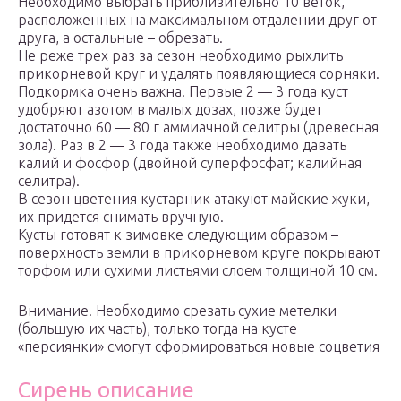
Необходимо выбрать приблизительно 10 веток,
расположенных на максимальном отдалении друг от
друга, а остальные – обрезать.
Не реже трех раз за сезон необходимо рыхлить
прикорневой круг и удалять появляющиеся сорняки.
Подкормка очень важна. Первые 2 — 3 года куст
удобряют азотом в малых дозах, позже будет
достаточно 60 — 80 г аммиачной селитры (древесная
зола). Раз в 2 — 3 года также необходимо давать
калий и фосфор (двойной суперфосфат; калийная
селитра).
В сезон цветения кустарник атакуют майские жуки,
их придется снимать вручную.
Кусты готовят к зимовке следующим образом –
поверхность земли в прикорневом круге покрывают
торфом или сухими листьями слоем толщиной 10 см.
Внимание! Необходимо срезать сухие метелки
(большую их часть), только тогда на кусте
«персиянки» смогут сформироваться новые соцветия
Сирень описание