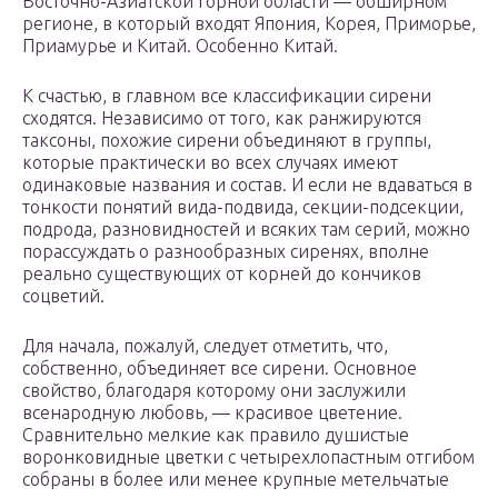
Восточно-Азиатской горной области — обширном
регионе, в который входят Япония, Корея, Приморье,
Приамурье и Китай. Особенно Китай.
К счастью, в главном все классификации сирени
сходятся. Независимо от того, как ранжируются
таксоны, похожие сирени объединяют в группы,
которые практически во всех случаях имеют
одинаковые названия и состав. И если не вдаваться в
тонкости понятий вида-подвида, секции-подсекции,
подрода, разновидностей и всяких там серий, можно
порассуждать о разнообразных сиренях, вполне
реально существующих от корней до кончиков
соцветий.
Для начала, пожалуй, следует отметить, что,
собственно, объединяет все сирени. Основное
свойство, благодаря которому они заслужили
всенародную любовь, — красивое цветение.
Сравнительно мелкие как правило душистые
воронковидные цветки с четырехлопастным отгибом
собраны в более или менее крупные метельчатые