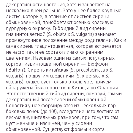
декоративности цветения, хотя и зацветает на
несколько дней раньше. Зато у нее более крупные
листья, которые, в отличие от листьев сирени
обыкновенной, приобретают осенью красивую
пурпурную окраску. Гибридный вид сирени
гиацинтоцветной (S. oblata x S. vulgaris) занимает
промежуточное положение между родителями. Как и
сама сирень гиацинтоцветная, которая встречается
не часто, так и ее сорта отличаются ранним
цветением. Назовем один из самых популярных
сортов гиацинтоцветной сирени — ‘Бюффон’
(‘Buffon’). Сирень китайская (S. protolaciniata x S.
vulgaris), по другим сведениям (S. x persica x S.
vulgaris), существует только в культуре, причем
обнаружена была вовсе не в Китае, а во Франции.
Этот естественный гибрид сирени, пожалуй, самый
декоративный после сирени обыкновенной.
Соцветия у нее формируются из нескольких пар
боковых почек (до 10!), вследствие чего достигают
весьма внушительных размеров, при том, что сам
куст меньше и изящней, чем у сирени
обыкновенной. Существуют формы и сорта