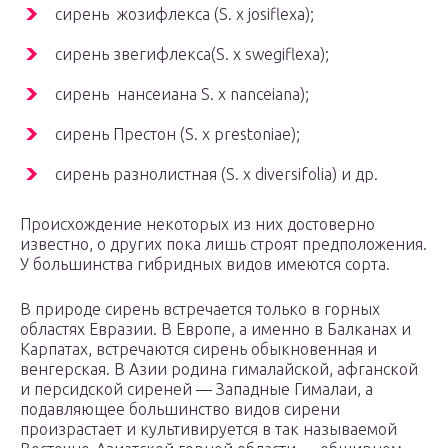
сирень жозифлекса (S. x josiflexa);
сирень звегифлекса(S. x swegiflexa);
сирень нансеиана S. x nanceiana);
сирень Престон (S. x prestoniae);
сирень разнолистная (S. x diversifolia) и др.
Происхождение некоторых из них достоверно
известно, о других пока лишь строят предположения.
У большинства гибридных видов имеются сорта.
В природе сирень встречается только в горных
областях Евразии. В Европе, а именно в Балканах и
Карпатах, встречаются сирень обыкновенная и
венгерская. В Азии родина гималайской, афганской
и персидской сиреней — Западные Гималаи, а
подавляющее большинство видов сирени
произрастает и культивируется в так называемой