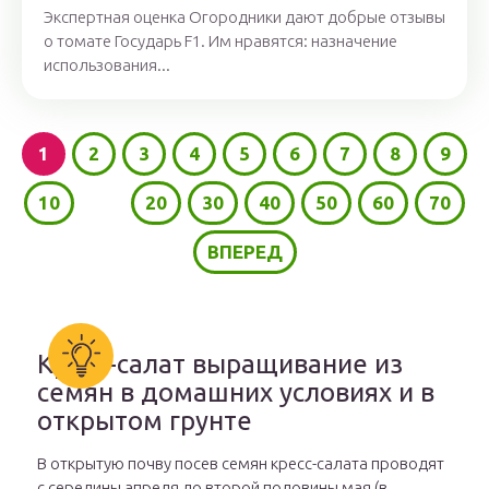
Экспертная оценка Огородники дают добрые отзывы
о томате Государь F1. Им нравятся: назначение
использования...
1
2
3
4
5
6
7
8
9
10
...
20
30
40
50
60
70
ВПЕРЕД
Кресс-салат выращивание из
семян в домашних условиях и в
открытом грунте
В открытую почву посев семян кресс-салата проводят
с середины апреля до второй половины мая (в