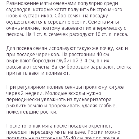
Размножение мяты семенами популярно среди
садоводов, которые хотят получить быстро много
новых кустарников. Сбор семян на посадку
осуществляется в середине осени. Семена мяты
очень мелкие, поэтому высевают их вперемешку с
песком. На 1 ст. л. семечек расходуют 10 ст. л. песка.
Для посева семян используют такую же почву, как и
при посадке черенков. На расстоянии 40 см
вырывают бороздки глубиной 3-4 см, в них
рассыпают семена. Затем бороздки зарывают, слегка
притаптывают и поливают.
При регулярном поливе сеянцы проклюнутся уже
через 2 недели. Молодые всходы нужно
периодически увлажнять из пульверизатора,
рыхлить землю и прореживать, удаляя слабые,
пожелтевшие ростки.
После того как мята после посадки окрепнет,
проводят пересадку мяты на даче. Ростки можно
посадить на расстоянии 35-40 см друг от друга в