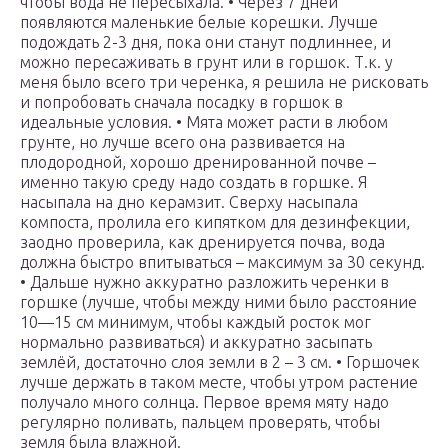
чтобы вода не пересыхала. • Через 7 дней
появляются маленькие белые корешки. Лучше
подождать 2-3 дня, пока они станут подлиннее, и
можно пересаживать в грунт или в горшок. Т.к. у
меня было всего три черенка, я решила не рисковать
и попробовать сначала посадку в горшок в
идеальные условия. • Мята может расти в любом
грунте, но лучше всего она развивается на
плодородной, хорошо дренированной почве –
именно такую среду надо создать в горшке. Я
насыпала на дно керамзит. Сверху насыпала
компоста, пролила его кипятком для дезинфекции,
заодно проверила, как дренируется почва, вода
должна быстро впитываться – максимум за 30 секунд.
• Дальше нужно аккуратно разложить черенки в
горшке (лучше, чтобы между ними было расстояние
10—15 см минимум, чтобы каждый росток мог
нормально развиваться) и аккуратно засыпать
землёй, достаточно слоя земли в 2 – 3 см. • Горшочек
лучше держать в таком месте, чтобы утром растение
получало много солнца. Первое время мяту надо
регулярно поливать, пальцем проверять, чтобы
земля была влажной.