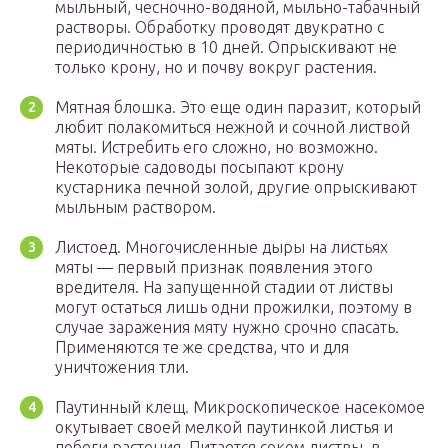
мыльный, чесночно-водяной, мыльно-табачный
растворы. Обработку проводят двукратно с
периодичностью в 10 дней. Опрыскивают не
только крону, но и почву вокруг растения.
Мятная блошка. Это еще один паразит, который
любит полакомиться нежной и сочной листвой
мяты. Истребить его сложно, но возможно.
Некоторые садоводы посыпают крону
кустарника печной золой, другие опрыскивают
мыльным раствором.
Листоед. Многочисленные дыры на листьях
мяты — первый признак появления этого
вредителя. На запущенной стадии от листвы
могут остаться лишь одни прожилки, поэтому в
случае заражения мяту нужно срочно спасать.
Применяются те же средства, что и для
уничтожения тли.
Паутинный клещ. Микроскопическое насекомое
окутывает своей мелкой паутинкой листья и
побеги растения. Питается соком листвы, в