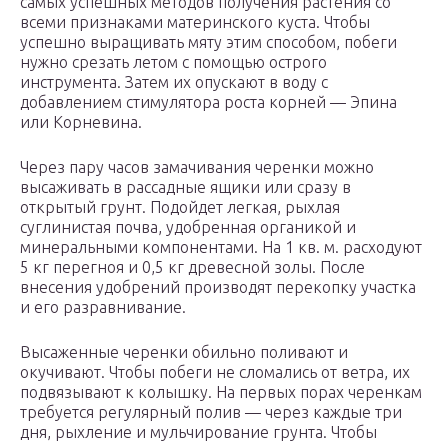
самых успешных методов получения растения со
всеми признаками материнского куста. Чтобы
успешно выращивать мяту этим способом, побеги
нужно срезать летом с помощью острого
инструмента. Затем их опускают в воду с
добавлением стимулятора роста корней — Эпина
или Корневина.
Через пару часов замачивания черенки можно
высаживать в рассадные ящики или сразу в
открытый грунт. Подойдет легкая, рыхлая
суглинистая почва, удобренная органикой и
минеральными компонентами. На 1 кв. м. расходуют
5 кг перегноя и 0,5 кг древесной золы. После
внесения удобрений производят перекопку участка
и его разравнивание.
Высаженные черенки обильно поливают и
окучивают. Чтобы побеги не сломались от ветра, их
подвязывают к колышку. На первых порах черенкам
требуется регулярный полив — через каждые три
дня, рыхление и мульчирование грунта. Чтобы