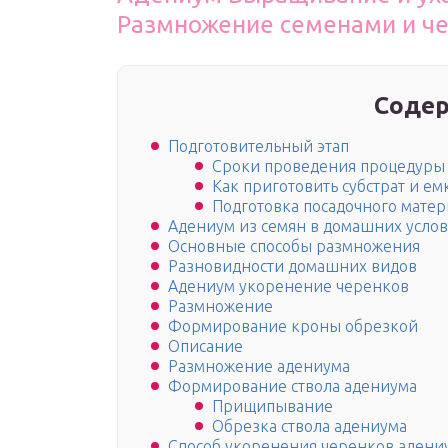
Размножение семенами и ч
Содер
Подготовительный этап
Сроки проведения процедуры
Как приготовить субстрат и ем
Подготовка посадочного матер
Адениум из семян в домашних усло
Основные способы размножения
Разновидности домашних видов
Адениум укоренение черенков
Размножение
Формирование кроны обрезкой
Описание
Размножение адениума
Формирование ствола адениума
Прищипывание
Обрезка ствола адениума
Способ укоренения черенков адениу