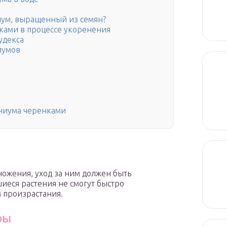
иум, выращенный из семян?
нками в процессе укоренения
удекса
иумов
ениума черенками
ножения, уход за ним должен быть
иеся растения не смогут быстро
м произрастания.
ры