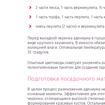
2 части песка, 1 часть вермикулита, ½ 
1 часть торфа, 1 часть перлита, 1 част
смесь перлита (2 части) и вермикулита (
Перед высадкой черенка адениума в горшо
виде крупного керамзита. В емкости обяза
излишней влаги. Оптимальная температура
35 градусов.
Опытные цветоводы советуют укоренять ра
полиэтиленовым пакетом для создания па
Подготовка посадочного ма
В целом процесс размножения адениума не
основные моменты. Эффективнее для этог
черенки, отличающиеся высокой степенью
формирования красивых кустов. Остальная 