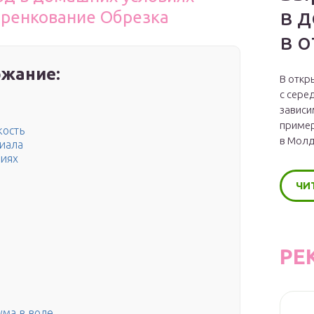
в 
еренкование Обрезка
в 
жание:
В откр
с сере
зависи
пример
кость
в Молд
иала
виях
ЧИ
РЕ
ма в воде