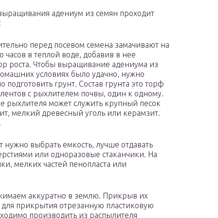
выращивания адениум из семян проходит
:
тельно перед посевом семена замачивают на
о часов в теплой воде, добавив в нее
ор роста. Чтобы выращивание адениума из
домашних условиях было удачно, нужно
о подготовить грунт. Состав грунта это торф
улентов с рыхлителем почвы, один к одному.
ве рыхлителя может служить крупный песок
ит, мелкий древесный уголь или керамзит.
.
 нужно выбрать емкость, лучше отдавать
ерстиями или одноразовые стаканчики. На
и, мелких частей пенопласта или
жимаем аккуратно в землю. Прикрыв их
 для прикрытия отрезанную пластиковую
бходимо производить из распылителя