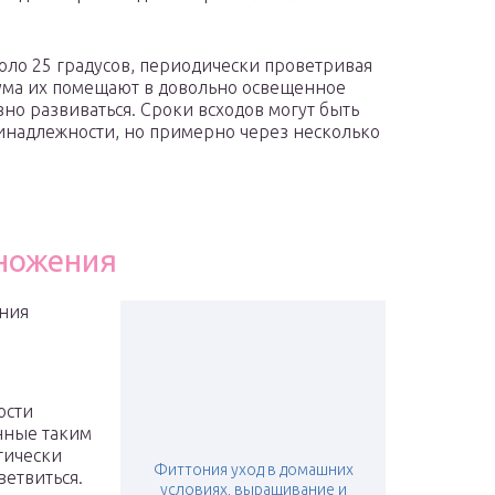
ло 25 градусов, периодически проветривая
иума их помещают в довольно освещенное
но развиваться. Сроки всходов могут быть
инадлежности, но примерно через несколько
ножения
ния
ости
нные таким
тически
Фиттония уход в домашних
ветвиться.
условиях, выращивание и