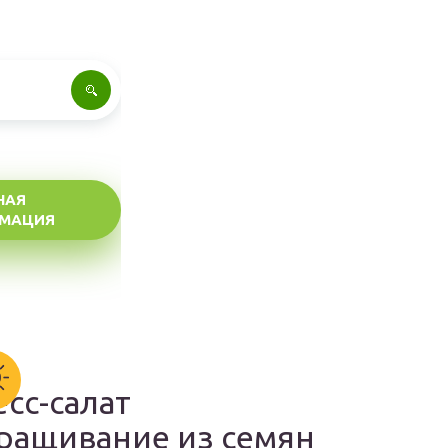
НАЯ
МАЦИЯ
есс-салат
ращивание из семян