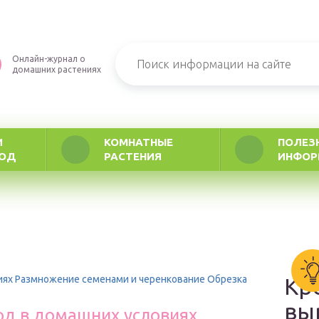
Онлайн-журнал о
домашних растениях
И
КОМНАТНЫЕ
ПОЛЕЗ
РОД
РАСТЕНИЯ
ИНФОР
иях Размножение семенами и черенкование Обрезка
Кр
вы
д в домашних условиях