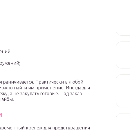
ений;
оружений;
.
ограничивается. Практически в любой
можно найти им применение. Иногда для
жу, а не закупать готовые. Под заказ
шайбы.
м
временный крепеж для предотвращения