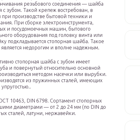
нчивания резьбового соединения — шайба
я с зубом. Такой крепеж востребован, в
и при производстве бытовой техники и
ания. При сборке электроинструмента,
ых и посудомоечных машин, бытового
ьного оборудования под головку винта или
айку подкладывается стопорная шайба. Такое
является недорогим и вполне надежным.
тивно стопорная шайба с зубом имеет
уба и повернутый относительно основной
 производиться методом насечки или вырубки.
оизводятся из пружинных сталей, имеющих
упругостью..
ГОСТ 10463, DIN 6798. Сортамент стопорных
ими диаметрами — от 2 до 24 мм (по DIN до
тых сталей, латуни, нержавейки.