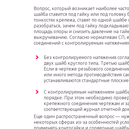
Вопрос, который возникает наиболее час
шайба ставится под гайку или под головку 
тонкостях крепежа, ставят по одной шайбе 
разобраться, зачем под гайку подкладывают
площадь опоры и снизить давление на гайк
выкручиванию. Согласно нормативам СП, 
соединений с контролируемым натяжением
Без контролируемого натяжения соглас
двух шайб круглого типа. Третью шайб
Если в чертеже резьбового соединен
или иного метода противодействия с
устанавливаются стандартные плоские
С контролируемым натяжением шайбы с
порядке. При этом необходимо провер
крепежного соединения чертежам и за
соответствующий журнал отчетной до
Еще один распространенный вопрос — нуж
некоторых сферах из-за особенностей ус
применять контргайки и гроверные шайбы.