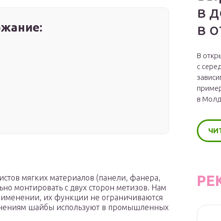
в 
в 
жание:
В откр
с сере
зависи
пример
в Молд
ЧИ
РЕ
стов мягких материалов (панели, фанера,
ьно монтировать с двух сторон метизов. Нам
рименении, их функции не ограничиваются
динениям шайбы используют в промышленных