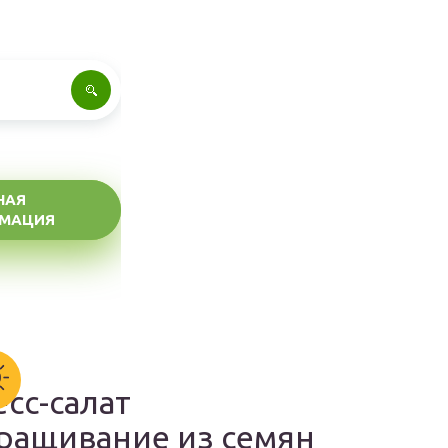
НАЯ
МАЦИЯ
есс-салат
ращивание из семян