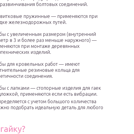
развинчивания болтовых соединений.
хвитковые пружинные — применяются при
дке железнодорожных путей.
ы с увеличенным размером (внутренний
етр в 3 и более раз меньше наружного) —
еняются при монтаже деревянных
нтехнических изделий.
ы для кровельных работ — имеют
тнительные резиновые кольца для
етичности соединения.
ы с лапками — стопорные изделия для гаек
дложкой, применяются если есть вибрации.
ределяется с учетом большого количества
жно подобрать идеальную деталь для любого
гайку?