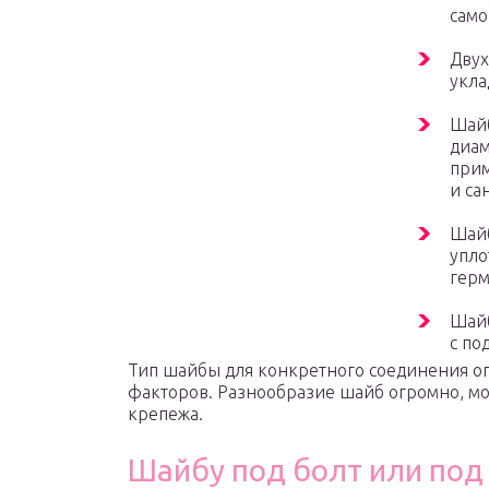
само
Дву
укла
Шайб
диам
прим
и са
Шайб
упло
герм
Шайб
с по
Тип шайбы для конкретного соединения оп
факторов. Разнообразие шайб огромно, мо
крепежа.
Шайбу под болт или под 