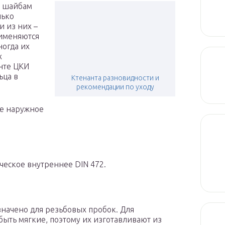
м шайбам
лько
и из них –
рименяются
ногда их
х
нте ЦКИ
ьца в
Ктенанта разновидности и
рекомендации по уходу
ое наружное
ческое внутреннее DIN 472.
значено для резьбовых пробок. Для
ыть мягкие, поэтому их изготавливают из