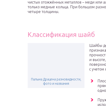
чистых отожжённых металлов – меди или 
только медные кольца. При большом разн
четыре толщины.
Классификация шайб
Шайбы де
признака
прочност
и высоте
поверхно
с учетом
Пальма Драцена разновидности,
Плос
фото и названия
прям
одно
Пруж
испо