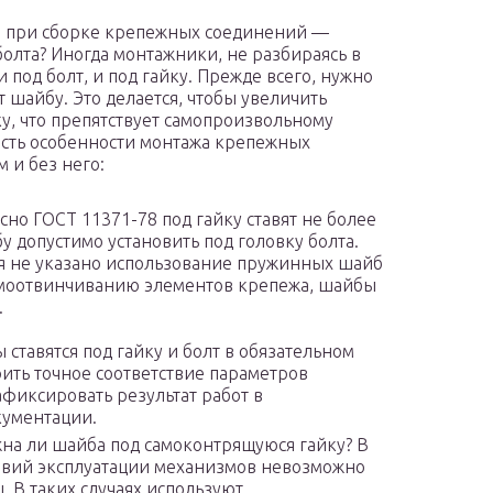
то при сборке крепежных соединений —
болта? Иногда монтажники, не разбираясь в
и под болт, и под гайку. Прежде всего, нужно
 шайбу. Это делается, чтобы увеличить
у, что препятствует самопроизвольному
есть особенности монтажа крепежных
 и без него:
но ГОСТ 11371-78 под гайку ставят не более
у допустимо установить под головку болта.
ия не указано использование пружинных шайб
амоотвинчиванию элементов крепежа, шайбы
.
тавятся под гайку и болт в обязательном
ить точное соответствие параметров
фиксировать результат работ в
кументации.
на ли шайба под самоконтрящуюся гайку? В
ловий эксплуатации механизмов невозможно
 В таких случаях используют