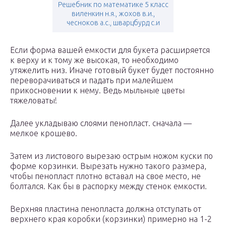
Решебник по математике 5 класс
виленкин н.я., жохов в.и.,
чесноков а.с., шварцбурд с.и
Если форма вашей емкости для букета расширяется
к верху и к тому же высокая, то необходимо
утяжелить низ. Иначе готовый букет будет постоянно
переворачиваться и падать при малейшем
прикосновении к нему. Ведь мыльные цветы
тяжеловаты!
Далее укладываю слоями пенопласт. сначала —
мелкое крошево.
Затем из листового вырезаю острым ножом куски по
форме корзинки. Вырезать нужно такого размера,
чтобы пенопласт плотно вставал на свое место, не
болтался. Как бы в распорку между стенок емкости.
Верхняя пластина пенопласта должна отступать от
верхнего края коробки (корзинки) примерно на 1-2