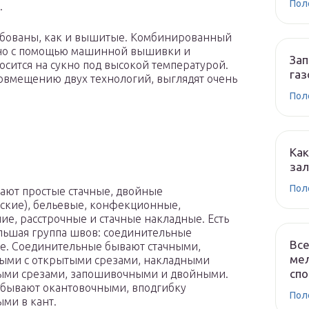
Пол
.
бованы, как и вышитые. Комбинированный
ано с помощью машинной вышивки и
Зап
сится на сукно под высокой температурой.
газ
овмещению двух технологий, выглядят очень
Пол
Как
зал
Пол
ют простые стачные, двойные
ские), бельевые, конфекционные,
ие, расстрочные и стачные накладные. Есть
льшая группа швов: соединительные
Все
е. Соединительные бывают стачными,
мел
ыми с открытыми срезами, накладными
сп
ыми срезами, запошивочными и двойными.
бывают окантовочными, вподгибку
Пол
ыми в кант.