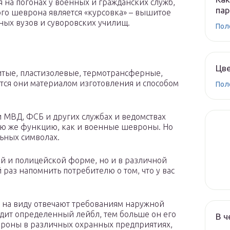
 на погонах у военных и гражданских служб,
па
о шеврона является «курсовка» – вышитое
ных вузов и суворовских училищ.
Пол
Цве
ые, пластизолевые, термотрансферные,
ся они материалом изготовления и способом
Пол
 МВД, ФСБ и других службах и ведомствах
кую же функцию, как и военные шевроны. Но
льных символах.
й и полицейской форме, но и в различной
раз напомнить потребителю о том, что у вас
 на виду отвечают требованиям наружной
дит определенный лейбл, тем больше он его
В ч
вроны в различных охранных предприятиях,