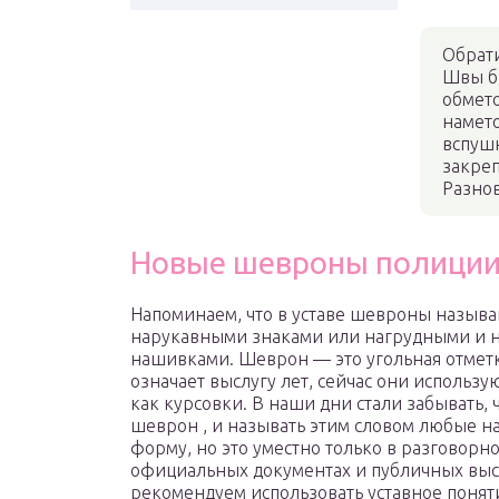
Обрати
Швы б
обмет
намет
вспуш
закре
Разно
Новые шевроны полици
Напоминаем, что в уставе шевроны называ
нарукавными знаками или нагрудными и 
нашивками. Шеврон — это угольная отметк
означает выслугу лет, сейчас они использу
как курсовки. В наши дни стали забывать, 
шеврон , и называть этим словом любые н
форму, но это уместно только в разговорно
официальных документах и публичных выс
рекомендуем использовать уставное понят