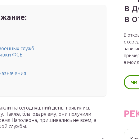
в 
в 
жание:
В откр
с сере
военных служб
зависи
шивки ФСБ
пример
в Молд
назначения
ЧИ
ыкли на сегодняшний день, появились
РЕ
. Также, благодаря ему, они получили
ремя Наполеона, пришивались не всем, а
кой службы.
Как