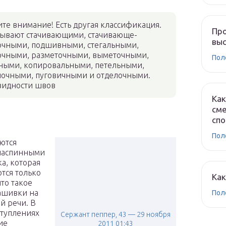
те внимание! Есть другая классификация.
Про
ывают стачивающими, стачивающе-
выс
очными, подшивными, стегальными,
очными, разметочными, выметочными,
Пол
ными, копировальными, петельными,
почными, пуговичными и отделочными.
видности швов
Ка
сме
и
спо
Пол
ются
наспинными
а, которая
ются только
Как
что такое
ашивки на
Пол
й речи. В
туплениях
Сержант пеппер, 43 — 29 ноября
ие
2011 01:43