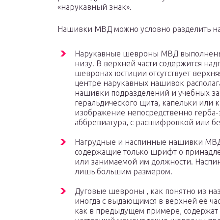
«нарукавный знак».
Нашивки МВД можно условно разделить на
Нарукавные шевроны МВД выполнены 
низу. В верхней части содержится над
шевронах юстиции отсутствует верхня
центре нарукавных нашивок располага
нашивки подразделений и учебных за
геральдического щита, капельки или
изображение непосредственно герба-
аббревиатура, с расшифровкой или бе
Нагрудные и наспинные нашивки МВД
содержащие только шрифт о принадле
или занимаемой им должности. Наспи
лишь большим размером.
Дуговые шевроны , как понятно из на
иногда с выдающимся в верхней её ча
как в предыдущем примере, содержат 