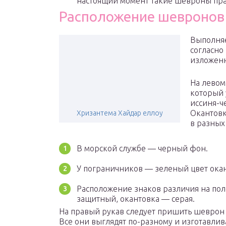
настоящий момент такие шевроны пра
Расположение шевронов
Выполня
согласно
изложенн
На левом
который 
иссиня-ч
Окантовк
Хризантема Хайдар еллоу
в разных
В морской службе — черный фон.
У пограничников — зеленый цвет ока
Расположение знаков различия на пол
защитный, окантовка — серая.
На правый рукав следует пришить шеврон
Все они выглядят по-разному и изготавлив