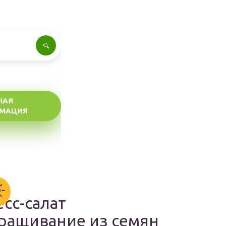
НАЯ
МАЦИЯ
есс-салат
ращивание из семян