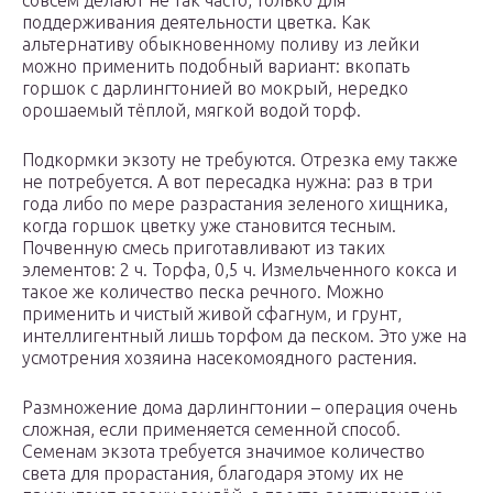
совсем делают не так часто, только для
поддерживания деятельности цветка. Как
альтернативу обыкновенному поливу из лейки
можно применить подобный вариант: вкопать
горшок с дарлингтонией во мокрый, нередко
орошаемый тёплой, мягкой водой торф.
Подкормки экзоту не требуются. Отрезка ему также
не потребуется. А вот пересадка нужна: раз в три
года либо по мере разрастания зеленого хищника,
когда горшок цветку уже становится тесным.
Почвенную смесь приготавливают из таких
элементов: 2 ч. Торфа, 0,5 ч. Измельченного кокса и
такое же количество песка речного. Можно
применить и чистый живой сфагнум, и грунт,
интеллигентный лишь торфом да песком. Это уже на
усмотрения хозяина насекомоядного растения.
Размножение дома дарлингтонии – операция очень
сложная, если применяется семенной способ.
Семенам экзота требуется значимое количество
света для прорастания, благодаря этому их не