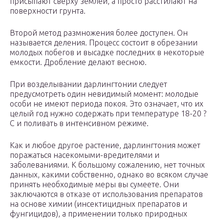
присыпают сверху землёй, а просто расстилают на
поверхности грунта.
Второй метод размножения более доступен. Он
называется деления. Процесс состоит в обрезании
молодых побегов и высадке последних в некоторые
емкости. Дробление делают весною.
При возделывании дарлингтонии следует
предусмотреть один невидимый момент: молодые
особи не имеют периода покоя. Это означает, что их
целый год нужно содержать при температуре 18-20 ?
С и поливать в интенсивном режиме.
Как и любое другое растение, дарлингтония может
поражаться насекомыми-вредителями и
заболеваниями. К большому сожалению, нет точных
данных, какими собственно, однако во всяком случае
принять необходимые меры вы сумеете. Они
заключаются в отказе от использования препаратов
на основе химии (инсектицидных препаратов и
фунгицидов), а применении только природных