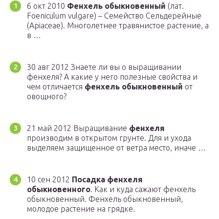
6 окт 2010
Фенхель обыкновенный
(лат.
Foeniculum vulgare) – Семейство Сельдерейные
(Apiaceae). Многолетнее травянистое растение, а
в …
30 авг 2012 Знаете ли вы о выращивании
фенхеля? А какие у него полезные свойства и
чем отличается
фенхель обыкновенный
от
овощного?
21 май 2012 Выращивание
фенхеля
производим в открытом грунте. Для и ухода
выделяем защищенное от ветра место, иначе …
10 сен 2012
Посадка фенхеля
обыкновенного
. Как и куда сажают фенхель
обыкновенный. Фенхель обыкновенный,
молодое растение на грядке.