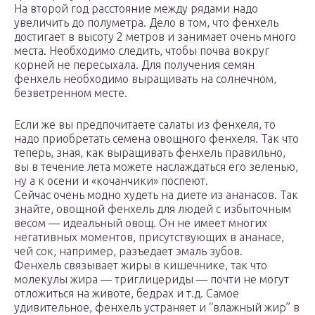
На второй год расстояние между рядами надо
увеличить до полуметра. Дело в том, что фенхель
достигает в высоту 2 метров и занимает очень много
места. Необходимо следить, чтобы почва вокруг
корней не пересыхала. Для получения семян
фенхель необходимо выращивать на солнечном,
безветренном месте.
Если же вы предпочитаете салаты из фенхеля, то
надо приобретать семена овощного фенхеля. Так что
теперь, зная, как выращивать фенхель правильно,
вы в течение лета можете наслаждаться его зеленью,
ну а к осени и «кочанчики» поспеют.
Сейчас очень модно худеть на диете из ананасов. Так
знайте, овощной фенхель для людей с избыточным
весом — идеальный овощ. Он не имеет многих
негативных моментов, присутствующих в ананасе,
чей сок, например, разъедает эмаль зубов.
Фенхель связывает жиры в кишечнике, так что
молекулы жира — триглицериды — почти не могут
отложиться на животе, бедрах и т.д. Самое
удивительное, фенхель устраняет и “влажный жир” в