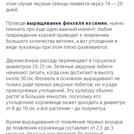
этом случае первые сеянцы появятся через 14 — 20
дней.
Проводя
выращивание фенхеля из семян
, нужно
помнить про еще один важный момент: любое
повреждение корней приводит к появлению
большого количества веточек, а вот утолщения в
виде луковицы при этом плохо развиваются.
Двухмесячную рассаду перемещают в горшочки
диаметром 20-25 см. Зеленые ажурные побеги
начинают резать, когда они достигают в высоту
около 30 см. Фенхель в основном выращивают не
только ради пряных ажурных побегов, но и ради
прикорневых утолщений. Эту культуру обычно
растят в больших емкостях, поскольку его
утолщенное корневище может доходить в диаметре
от 8 до 10 см, а все растение – до полуметра.
Время выращивания от появления первых всходов
до появления корневища составляет от 2,5 до 3
месяцев. Удачных вам посевов! До встречи!