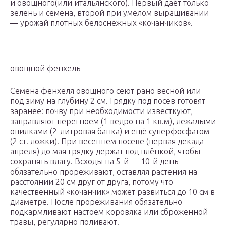
и овощного(или итальянского). Первый даёт только
зелень и семена, второй при умелом выращивании
— урожай плотных белоснежных «кочанчиков».
овощной фенхель
Семена фенхеля овощного сеют рано весной или
под зиму на глубину 2 см. Грядку под посев готовят
заранее: почву при необходимости известкуют,
заправляют перегноем (1 ведро на 1 кв.м), лежалыми
опилками (2-литровая банка) и ещё суперфосфатом
(2 ст. ложки). При весеннем посеве (первая декада
апреля) до мая грядку держат под плёнкой, чтобы
сохранять влагу. Всходы на 5-й — 10-й день
обязательно прореживают, оставляя растения на
расстоянии 20 см друг от друга, потому что
качественный «кочанчик» может развиться до 10 см в
диаметре. После прореживания обязательно
подкармливают настоем коровяка или сброженной
травы, регулярно поливают.