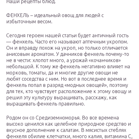
Наши рецепты блюд.
ФЕНХЕЛЬ – идеальный овощ для людей с
избыточным весом.
Сегодня героем нашей статьи будет античный гость
— фенхель. Часто его называют аптечным укропом.
Он и вправду похож на укроп, но только отличается
анисовым ароматом. У дачников фенхель почему-то
не в чести: хлопот много, а урожай «кочанчиков»
небольшой. К тому же фенхель негативно влияет на
морковь, томаты, да и многие другие овощи не
любят соседства с ним. Но вот в последнее время и
фенхель попал в разряд «модных овощей», поэтому
для тех, кто чувствует расположение к этому овощу и
решил эту культуру выращивать, расскажу, как
выращивать фенхель правильно.
Родом он со Средиземноморья. Во все времена
высоко ценился как целебное природное средство и
вкусное дополнение к салатам. В мясистых стеблях
фенхеля обилие клетчатки, много калия, витамина С,