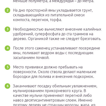
меньше полуметра, а междурядья – до метра.
На дно просторной ямы укладывается грунт,
складывающийся из питательной смеси
компоста, перегноя, торфа.
Необходимостью вычисляют внесение калийных
удобрений, суперфосфата до ста граммов на
дерево. Органикой также не следует брезговать.
После этого саженец устанавливают посередине
ямы, поливают ведром воды с последующим
засыпанием почвой.
Место прививки должно пребывать на
поверхности. Около ствола делают маленькие
бороздки для полива и внесения подкормок.
Заканчивают посадку обильным увлажнением,
мульчированием прикорневого круга. В
качестве мульчи применяют перегной либо
навоз десятисантиметровым слоем. Именно
поэтому дереву не страшны морозы, жара, из