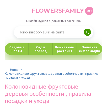
FLOWERSFAMILY
RU
Онлайн-журнал о домашних растениях
Садовые
Сад и
Комнатные
Полезная
цветы
огород
растения
информация
Home
Колоновидные фруктовые деревья особенности , правила
посадки и ухода
Колоновидные фруктовые
деревья особенности , правила
посадки и ухода