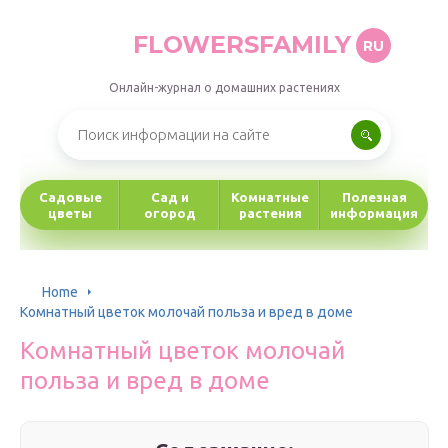
FLOWERSFAMILY
RU
Онлайн-журнал о домашних растениях
Садовые
Сад и
Комнатные
Полезная
цветы
огород
растения
информация
Home
Комнатный цветок молочай польза и вред в доме
Комнатный цветок молочай
польза и вред в доме