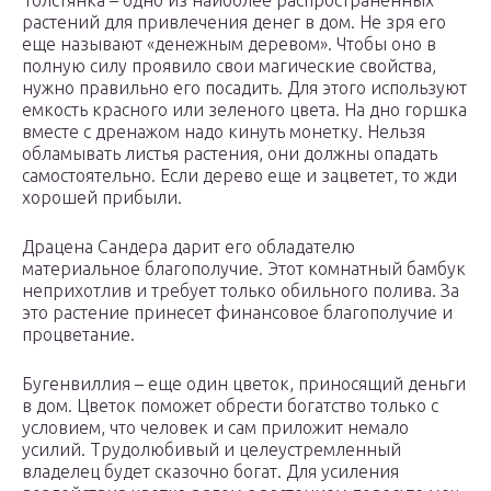
Толстянка – одно из наиболее распространенных
растений для привлечения денег в дом. Не зря его
еще называют «денежным деревом». Чтобы оно в
полную силу проявило свои магические свойства,
нужно правильно его посадить. Для этого используют
емкость красного или зеленого цвета. На дно горшка
вместе с дренажом надо кинуть монетку. Нельзя
обламывать листья растения, они должны опадать
самостоятельно. Если дерево еще и зацветет, то жди
хорошей прибыли.
Драцена Сандера дарит его обладателю
материальное благополучие. Этот комнатный бамбук
неприхотлив и требует только обильного полива. За
это растение принесет финансовое благополучие и
процветание.
Бугенвиллия – еще один цветок, приносящий деньги
в дом. Цветок поможет обрести богатство только с
условием, что человек и сам приложит немало
усилий. Трудолюбивый и целеустремленный
владелец будет сказочно богат. Для усиления