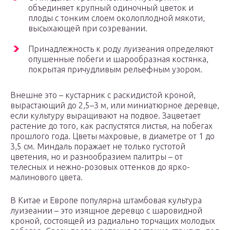
объединяет крупный одиночный цветок и
плоды с тонким слоем околоплодной мякоти,
высыхающей при созревании.
Принадлежность к роду луизеания определяют
опушенные побеги и шарообразная костянка,
покрытая причудливым рельефным узором.
Внешне это – кустарник с раскидистой кроной,
вырастающий до 2,5–3 м, или миниатюрное деревце,
если культуру выращивают на подвое. Зацветает
растение до того, как распустятся листья, на побегах
прошлого года. Цветы махровые, в диаметре от 1 до
3,5 см. Миндаль поражает не только густотой
цветения, но и разнообразием палитры – от
телесных и нежно-розовых оттенков до ярко-
малинового цвета.
В Китае и Европе популярна штамбовая культура
луизеании – это изящное деревцо с шаровидной
кроной, состоящей из радиально торчащих молодых