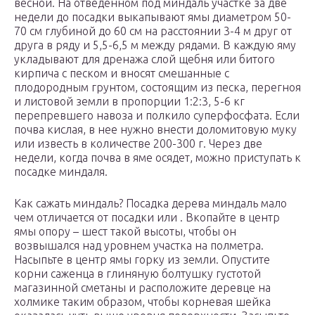
весной. На отведенном под миндаль участке за две
недели до посадки выкапывают ямы диаметром 50-
70 см глубиной до 60 см на расстоянии 3-4 м друг от
друга в ряду и 5,5-6,5 м между рядами. В каждую яму
укладывают для дренажа слой щебня или битого
кирпича с песком и вносят смешанные с
плодородным грунтом, состоящим из песка, перегноя
и листовой земли в пропорции 1:2:3, 5-6 кг
перепревшего навоза и полкило суперфосфата. Если
почва кислая, в нее нужно внести доломитовую муку
или известь в количестве 200-300 г. Через две
недели, когда почва в яме осядет, можно приступать к
посадке миндаля.
Как сажать миндаль? Посадка дерева миндаль мало
чем отличается от посадки или . Вкопайте в центр
ямы опору – шест такой высоты, чтобы он
возвышался над уровнем участка на полметра.
Насыпьте в центр ямы горку из земли. Опустите
корни саженца в глиняную болтушку густотой
магазинной сметаны и расположите деревце на
холмике таким образом, чтобы корневая шейка