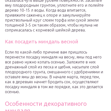
оказалась чуть выше уровня поверхности. Засыпьте
яму плодородным грунтом, уплотните его и полейте
дерево 10-15 л воды. Когда вода впитается,
привяжите саженец к опоре и замульчируйте
приствольный круг слоем торфа или сухой земли
толщиной 3-5 см таким образом, чтобы мульча не
соприкасалась с корневой шейкой дерева.
Как посадить миндаль весной
Если по какой-либо причине вам пришлось
перенести посадку миндаля на весну, ямы под него
все равно нужно копать осенью. Заложите в них
дренажный слой из песка и щебня, насыпьте слой
плодородного грунта, смешанного с удобрениями и
оставьте ямы до весны. В начале марта, перед тем,
как в деревьях начнет бродить сок, осуществляют
посадку миндаля в том же порядке, как это делается
осенью.
Особенности декоративного
миндаля