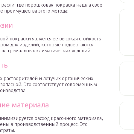
трасли, где порошковая покраска нашла свое
 преимущества этого метода:
озии
й покраски является ее высокая стойкость
ором для изделий, которые подвергаются
 экстремальных климатических условий.
сть
 растворителей и летучих органических
езопасной. Это соответствует современным
оизводства.
ние материала
имизируется расход красочного материала,
щены в производственный процесс. Это
атраты.