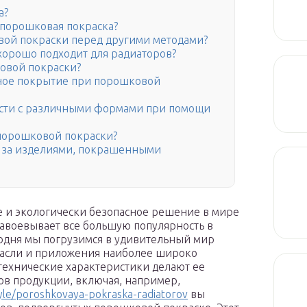
а?
 порошковая покраска?
ой покраски перед другими методами?
хорошо подходит для радиаторов?
овой покраски?
ное покрытие при порошковой
ости с различными формами при помощи
порошковой покраски?
ь за изделиями, покрашенными
е и экологически безопасное решение в мире
завоевывает все большую популярность в
одня мы погрузимся в удивительный мир
расли и приложения наиболее широко
 технические характеристики делают ее
в продукции, включая, например,
tyle/poroshkovaya-pokraska-radiatorov
вы