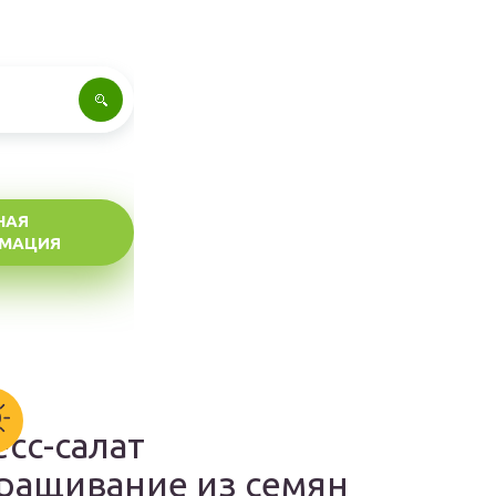
НАЯ
МАЦИЯ
есс-салат
ращивание из семян