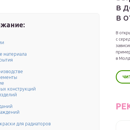
в 
в 
жание:
В откр
с сере
ии
зависи
пример
е материала
в Молд
крытия
оизводстве
ЧИ
лементы
ие
ных конструкций
изделий
РЕ
даний
раждений
краски для радиаторов