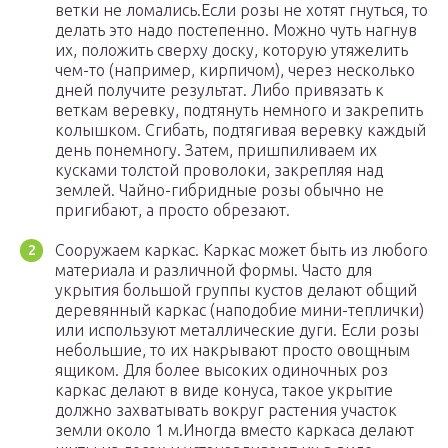
ветки не ломались.Если розы не хотят гнуться, то
делать это надо постепенно. Можно чуть нагнув
их, положить сверху доску, которую утяжелить
чем-то (например, кирпичом), через несколько
дней получите результат. Либо привязать к
веткам веревку, подтянуть немного и закрепить
колышком. Сгибать, подтягивая веревку каждый
день понемногу. Затем, пришпиливаем их
кусками толстой проволоки, закрепляя над
землей. Чайно-гибридные розы обычно не
пригибают, а просто обрезают.
Сооружаем каркас. Каркас может быть из любого
материала и различной формы. Часто для
укрытия большой группы кустов делают общий
деревянный каркас (наподобие мини-теплички)
или используют металлические дуги. Если розы
небольшие, то их накрывают просто овощным
ящиком. Для более высоких одиночных роз
каркас делают в виде конуса, такое укрытие
должно захватывать вокруг растения участок
земли около 1 м.Иногда вместо каркаса делают