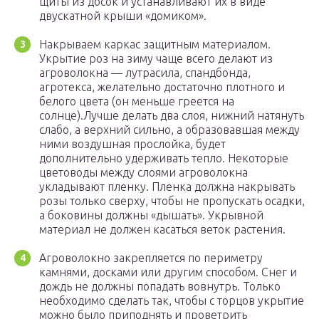
щиты из досок и устанавливают их в виде
двускатной крыши «домиком».
Накрываем каркас защитным материалом.
Укрытие роз на зиму чаще всего делают из
агроволокна — лутрасила, спандбонда,
агротекса, желательно достаточно плотного и
белого цвета (он меньше греется на
солнце).Лучше делать два слоя, нижний натянуть
слабо, а верхний сильно, а образовавшая между
ними воздушная прослойка, будет
дополнительно удерживать тепло. Некоторые
цветоводы между слоями агроволокна
укладывают пленку. Пленка должна накрывать
розы только сверху, чтобы не пропускать осадки,
а боковины должны «дышать». Укрывной
материал не должен касаться веток растения.
Агроволокно закрепляется по периметру
камнями, досками или другим способом. Снег и
дождь не должны попадать вовнутрь. Только
необходимо сделать так, чтобы с торцов укрытие
можно было приподнять и проветрить