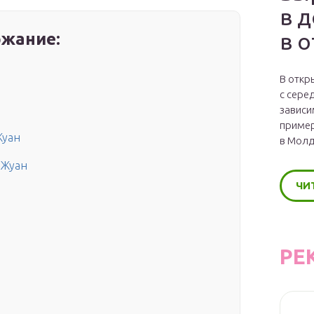
в 
в 
жание:
В откр
с сере
зависи
пример
Жуан
в Молд
 Жуан
ЧИ
РЕ