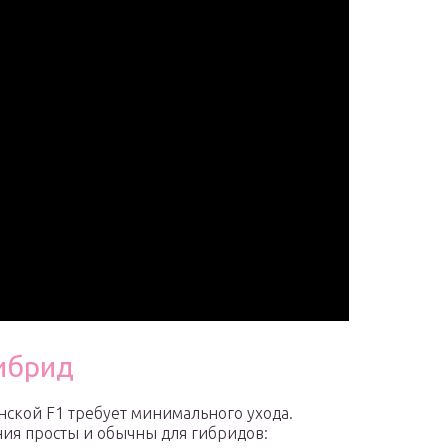
гибрид
нской F1 требует минимального ухода.
ия просты и обычны для гибридов: