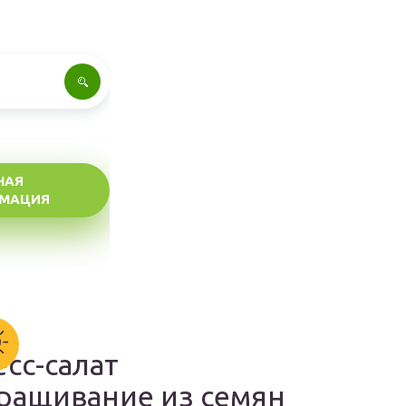
НАЯ
МАЦИЯ
есс-салат
ращивание из семян