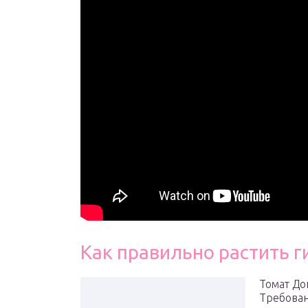
Как правильно растить 
Томат До
Требован