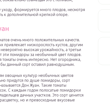
у уходу, формируется много плодов, несмотря
ть к дополнительной крепкой опоре.
уан
оматов очень много положительных качеств.
х привлекает низкорослость кустов, другим
 невероятно высокая урожайность, а третьи
 эти помидоры за необычный цвет плодов.
я томаты очень интересно. Нет огородника,
 бы данный сорт оставил равнодушным.
м овощных культур необычных цветов
ьно придутся по душе помидоры, сорт
называется Дон Жуан. Такие томаты
осок. С каждым годом полосатые помидорки
ладельцев дачных участков. Это сорт ценится
расцветку, но и превосходные вкусовые