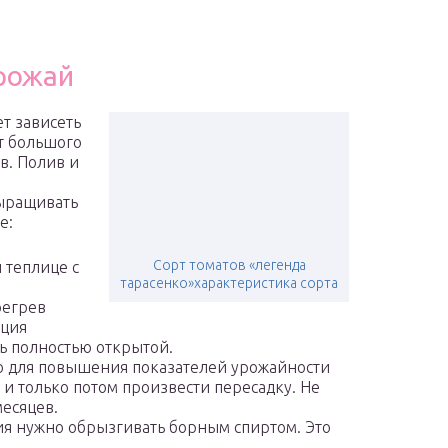
рожай
т зависеть
т большого
в. Полив и
выращивать
е:
Сорт томатов «легенда
 теплице с
тарасенко»характеристика сорта
регрев
ация
ь полностью открытой.
 но для повышения показателей урожайности
, и только потом произвести пересадку. Не
месяцев.
ия нужно обрызгивать борным спиртом. Это