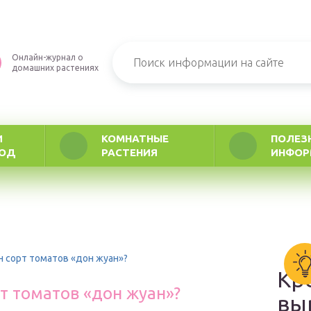
Онлайн-журнал о
домашних растениях
И
КОМНАТНЫЕ
ПОЛЕЗ
РОД
РАСТЕНИЯ
ИНФОР
н сорт томатов «дон жуан»?
Кр
рт томатов «дон жуан»?
вы