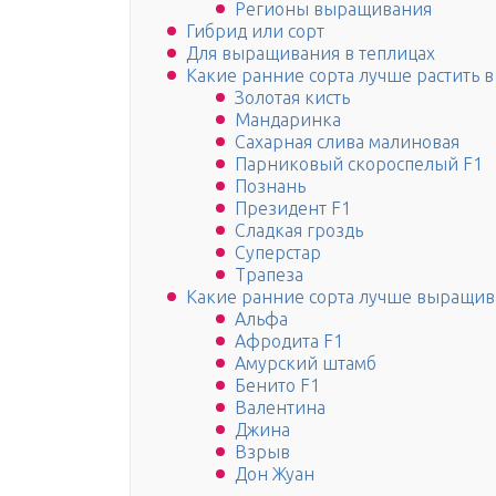
Регионы выращивания
Гибрид или сорт
Для выращивания в теплицах
Какие ранние сорта лучше растить в
Золотая кисть
Мандаринка
Сахарная слива малиновая
Парниковый скороспелый F1
Познань
Президент F1
Сладкая гроздь
Суперстар
Трапеза
Какие ранние сорта лучше выращива
Альфа
Афродита F1
Амурский штамб
Бенито F1
Валентина
Джина
Взрыв
Дон Жуан