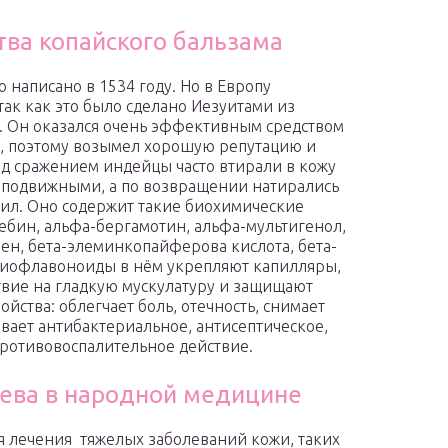
тва копайского бальзама
написано в 1534 году. Но в Европу
 так как это было сделано Иезуитами из
м. Он оказался очень эффективным средством
ы, поэтому возымел хорошую репутацию и
д сражением индейцы часто втирали в кожу
я подвижными, а по возвращении натирались
сил. Оно содержит такие биохимические
ебин, альфа-бергамотин, альфа-мультигенол,
ен, бета-элеминкопайферова кислота, бета-
 Биофлавоноиды в нём укрепляют капилляры,
твие на гладкую мускулатуру и защищают
ойства: облегчает боль, отечность, снимает
зывает антибактериальное, антисептическое,
ротивовоспалительное действие.
ева в народной медицине
я лечения тяжелых заболеваний кожи, таких