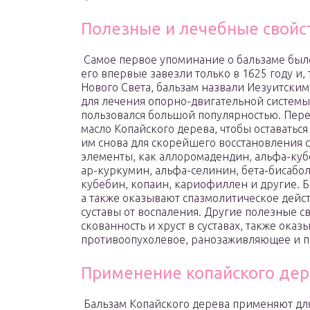
Полезные и лечебные свойс
Самое первое упоминание о бальзаме было 
его впервые завезли только в 1625 году и,
Нового Света, бальзам назвали Иезуитски
для лечения опорно-двигательной систем
пользовался большой популярностью. Пере
масло Копайского дерева, чтобы оставатьс
им снова для скорейшего восстановления 
элементы, как аллоромадендин, альфа-куб
ар-куркумин, альфа-селинин, бета-бисабол
кубебин, копаин, кариофиллен и другие.
а также оказывают спазмолитическое дейс
суставы от воспаления. Другие полезные св
скованность и хруст в суставах, также ока
противоопухолевое, ранозаживляющее и п
Применение копайского дер
Бальзам Копайского дерева применяют дл