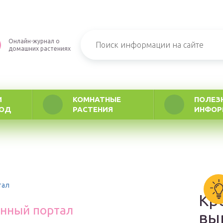
Онлайн-журнал о
домашних растениях
И
КОМНАТНЫЕ
ПОЛЕЗ
РОД
РАСТЕНИЯ
ИНФОР
тал
Кр
нный портал
вы