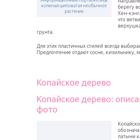
Информационный порталИглица
направле
колючая шиповатая необычное
берегу в
растение
Хен-кэнг
что ветв
верхушка
грунта.
Для этих пластичных стилей всегда выбира
Предпочтение отдают сосне, кизильнику, 
Копайское дерево
Копайское дерево: описа
фото
Копайско
обознача
латыни к