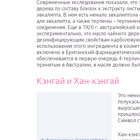
Современные исследования показали, что э
дерева по составу близок к экстракту лист
эвкалипта. В нем есть немало эвкалиптола
для эвкалипта, а также терпены – терпине
соединения. Еще в 1920 г. австралийский
экспериментально, что масло чайного дере
дезинфицирующим свойствам карболовую ки
использования этого ингредиента в космет
включено в Британский фармацевтический
обеспечивается в первую очередь 4-терпин
принятым в Австралии, в масле должно быт
Кэнгай и Хан-кэнгай
Это немн
полукаск
выросшее
пришлось
Символ с
Хан-кэнг