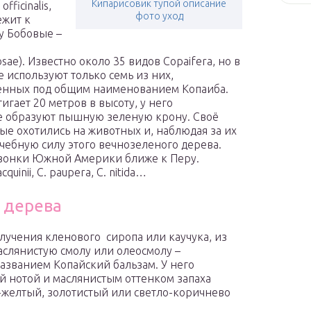
Кипарисовик тупой описание
officinalis,
фото уход
жит к
у Бобовые –
sae). Известно около 35 видов Copaifera, но в
 используют только семь из них,
енных под общим наименованием Копаиба.
гает 20 метров в высоту, у него
е образуют пышную зеленую крону. Своё
ые охотились на животных и, наблюдая за их
чебную силу этого вечнозеленого дерева.
азонки Южной Америки ближе к Перу.
quinii, C. paupera, C. nitida…
о дерева
учения кленового сиропа или каучука, из
слянистую смолу или олеосмолу –
азванием Копайский бальзам. У него
й нотой и маслянистым оттенком запаха
о-желтый, золотистый или светло-коричнево