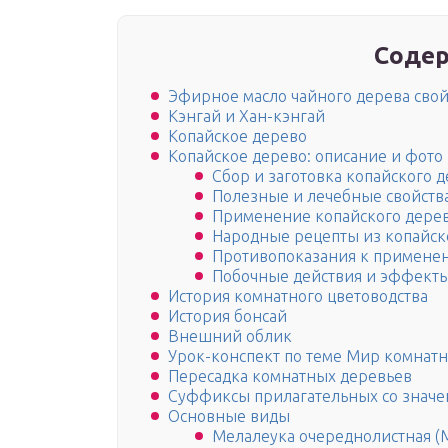
Содер
Эфирное масло чайного дерева сво
Кэнгай и Хан-кэнгай
Копайское дерево
Копайское дерево: описание и фото
Сбор и заготовка копайского 
Полезные и лечебные свойства
Применение копайского дере
Народные рецепты из копайск
Противопоказания к применен
Побочные действия и эффекты
История комнатного цветоводства
История бонсай
Внешний облик
Урок-конспект по теме Мир комнат
Пересадка комнатных деревьев
Суффиксы прилагательных со значе
Основные виды
Мелалеука очереднолистная (Mel