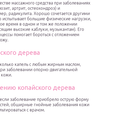
честве массажного средства при заболеваниях
озит, артрит, остеохондроз) и
ер, радикулита. Хорошо сочетается другими
сто испытывает большие физические нагрузки,
ое время в одном и том же положении
сящим высокие каблуки, музыкантам). Его
оцессы помогает бороться с отложением
кожу.
ского дерева
сколько капель с любым жирным маслом,
при заболевании опорно-двигательной
 кожи.
ению копайского дерева
 если заболевание приобрело острую форму
остей, обширные гнойные заболевания кожи
льтироваться с врачом.