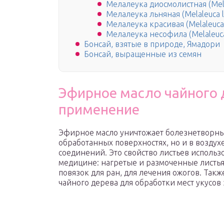
Мелалеука диосмолистная (Melal
Мелалеука льняная (Melaleuca lin
Мелалеука красивая (Melaleuca 
Мелалеука несофила (Melaleuca
Бонсай, взятые в природе, Ямадори
Бонсай, выращенные из семян
Эфирное масло чайного 
применение
Эфирное масло уничтожает болезнетворны
обработанных поверхностях, но и в воздухе
соединений. Это свойство листьев использ
медицине: нагретые и размоченные листья
повязок для ран, для лечения ожогов. Так
чайного дерева для обработки мест укусов