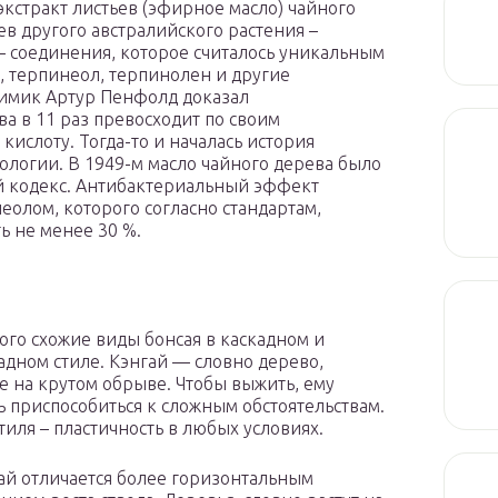
кстракт листьев (эфирное масло) чайного
ьев другого австралийского растения –
 – соединения, которое считалось уникальным
н, терпинеол, терпинолен и другие
 химик Артур Пенфолд доказал
ва в 11 раз превосходит по своим
слоту. Тогда-то и началась история
ологии. В 1949-м масло чайного дерева было
 кодекс. Антибактериальный эффект
еолом, которого согласно стандартам,
ь не менее 30 %.
ого схожие виды бонсая в каскадном и
адном стиле. Кэнгай — словно дерево,
 на крутом обрыве. Чтобы выжить, ему
 приспособиться к сложным обстоятельствам.
тиля – пластичность в любых условиях.
ай отличается более горизонтальным