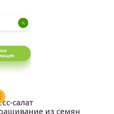
НАЯ
МАЦИЯ
есс-салат
ращивание из семян