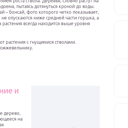
нием роста ствола. Деревья, словно растут на
одоема, пытаясь дотянуться кроной до воды.
ай – бонсай, фото которого четко показывает,
и не опускаются ниже средней части горшка, а
 растения всегда находится выше уровня
ют растения с гнущимися стволами.
можжевельнику.
ние и
е дерево,
ющееся на
ак