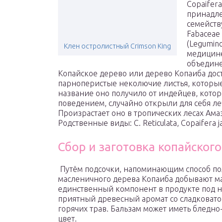
Copaifera 
принадле
семейств
Fabaceae
(Legumino
Клен остролистный Crimson King
медицине
объедин
Копайское дерево или дерево Копаиба дости
парноперистые неколючие листья, которы
название оно получило от индейцев, котор
поведением, случайно открыли для себя ле
Произрастает оно в тропических лесах Ам
Родственные виды: C. Reticulata, Copaifera jac
Сбор и заготовка копайског
Путём подсочки, напоминающим способ пол
масленичного дерева Копаиба добывают ма
единственный компонент в продукте под н
приятный древесный аромат со сладковато
горячих трав. Бальзам может иметь бледн
цвет.