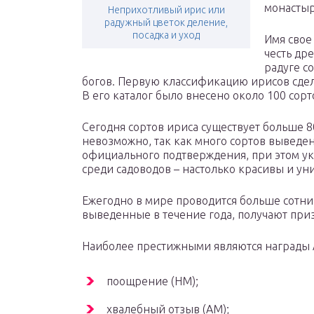
монастыр
Неприхотливый ирис или
радужный цветок деление,
посадка и уход
Имя свое
честь др
радуге с
богов. Первую классификацию ирисов сдел
В его каталог было внесено около 100 сорт
Сегодня сортов ириса существует больше 8
невозможно, так как много сортов выведе
официального подтверждения, при этом ук
среди садоводов – настолько красивы и ун
Ежегодно в мире проводится больше сотни 
выведенные в течение года, получают приз
Наиболее престижными являются награды 
поощрение (НМ);
хвалебный отзыв (АМ);