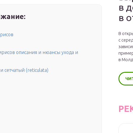
в 
в 
жание:
и
В откр
ирисов
с сере
зависи
ирисов описания и нюансы ухода и
пример
в Молд
 сетчатый (reticulata)
ЧИ
РЕ