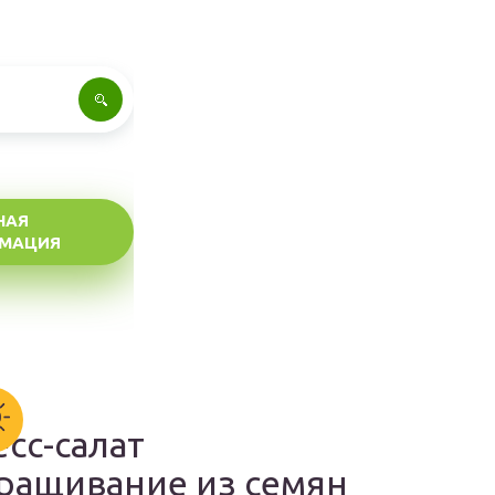
НАЯ
МАЦИЯ
есс-салат
ращивание из семян