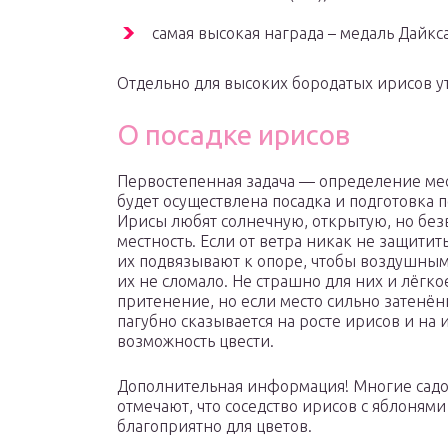
самая высокая награда – медаль Дайкса
Отдельно для высоких бородатых ирисов у
О посадке ирисов
Первостепенная задача — определение мес
будет осуществлена посадка и подготовка 
Ирисы любят солнечную, открытую, но бе
местность. Если от ветра никак не защитит
их подвязывают к опоре, чтобы воздушны
их не сломало. Не страшно для них и лёгко
притенение, но если место сильно затенён
пагубно сказывается на росте ирисов и на 
возможность цвести.
Дополнительная информация! Многие сад
отмечают, что соседство ирисов с яблонями
благоприятно для цветов.