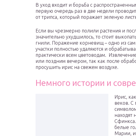
В уход входит и борьба с распространенн
первую очередь раз в две недели проводи
от трипса, который поражает зеленую лист
Если вы чрезмерно полили растения и после
значительно ухудшилось, то стоит выкопат
гнили. Поражение корневищ – одно из са
участки полностью удаляются и обрабатыв
практически всем цветоводам. Извлечение
или поздним вечером, так как после обраб
просушить ирис на свежем воздухе.
Немного истории и совр
Ирис, ка
веков. С
символом
находят 
Сфинкса.
белые го
Марии, и