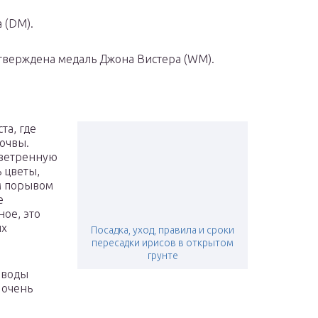
 (DM).
тверждена медаль Джона Вистера (WM).
та, где
почвы.
зветренную
ь цветы,
м порывом
е
ное, это
их
Посадка, уход, правила и сроки
пересадки ирисов в открытом
грунте
оводы
 очень