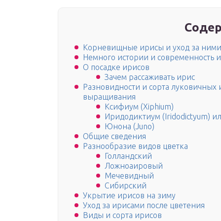
Содер
Корневищные ирисы и уход за ним
Немного истории и современность 
О посадке ирисов
Зачем рассаживать ирис
Разновидности и сорта луковичных 
выращивания
Ксифиум (Xiphium)
Иридодиктиум (Iridodictyum) или
Юнона (Juno)
Общие сведения
Разнообразие видов цветка
Голландский
Ложноаировый
Мечевидный
Сибирский
Укрытие ирисов на зиму
Уход за ирисами после цветения
Виды и сорта ирисов