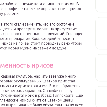
ыми заболеваниями корневищных ирисов. В
тся профилактическое опрыскивание цветов
ву растения.
 этого стали замечать, что его состояние
ь цветы и проверить корни на присутствие
мых распространенных заболеваний. Гниющие
аются препаратом Хом, который известен
 ириса из почвы стоит проводить рано утром
отки корня нужно на свежем воздухе
еменность ирисов
к садовая культура, насчитывает уже много
 первых окультуренных цветков ирис стал
 власти и аристократизма. Его изображения
на скипетрах фараонов. Он выбит на лбу
 Упоминается ирис в работах Гиппократа. Еще
лландские ирисы считают цветком Девы
 их выращивание было обязательным во всех