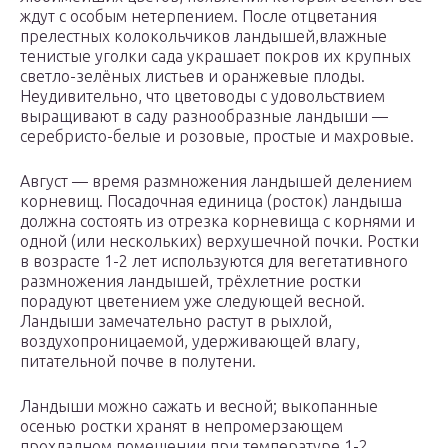
ждут с особым нетерпением. После отцветания
прелестных колокольчиков ландышей,влажные
тенистые уголки сада украшает покров их крупных
светло-зелёных листьев и оранжевые плоды.
Неудивительно, что цветоводы с удовольствием
выращивают в саду разнообразные ландыши —
серебристо-белые и розовые, простые и махровые.
Август — время размножения ландышей делением
корневищ. Посадочная единица (росток) ландыша
должна состоять из отрезка корневища с корнями и
одной (или нескольких) верхушечной почки. Ростки
в возрасте 1-2 лет используются для вегетативного
размножения ландышей, трёхлетние ростки
порадуют цветением уже следующей весной.
Ландыши замечательно растут в рыхлой,
воздухопроницаемой, удерживающей влагу,
питательной почве в полутени.
Ландыши можно сажать и весной; выкопанные
осенью ростки хранят в непромерзающем
прохладном помещении при температуре 1-2