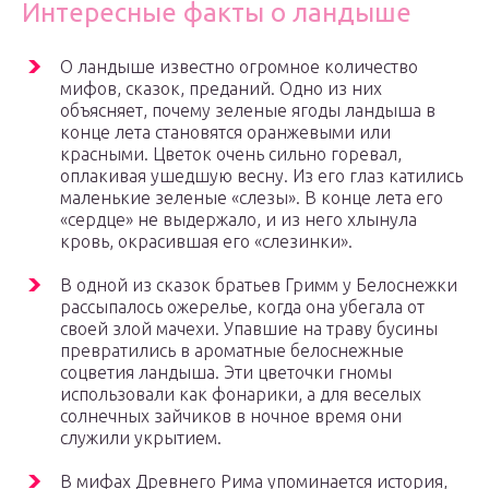
Интересные факты о ландыше
О ландыше известно огромное количество
мифов, сказок, преданий. Одно из них
объясняет, почему зеленые ягоды ландыша в
конце лета становятся оранжевыми или
красными. Цветок очень сильно горевал,
оплакивая ушедшую весну. Из его глаз катились
маленькие зеленые «слезы». В конце лета его
«сердце» не выдержало, и из него хлынула
кровь, окрасившая его «слезинки».
В одной из сказок братьев Гримм у Белоснежки
рассыпалось ожерелье, когда она убегала от
своей злой мачехи. Упавшие на траву бусины
превратились в ароматные белоснежные
соцветия ландыша. Эти цветочки гномы
использовали как фонарики, а для веселых
солнечных зайчиков в ночное время они
служили укрытием.
В мифах Древнего Рима упоминается история,