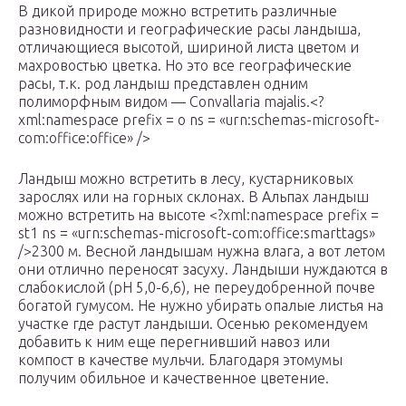
В дикой природе можно встретить различные
разновидности и географические расы ландыша,
отличающиеся высотой, шириной листа цветом и
махровостью цветка. Но это все географические
расы, т.к. род ландыш представлен одним
полиморфным видом — Convallaria majalis.<?
xml:namespace prefix = o ns = «urn:schemas-microsoft-
com:office:office» />
Ландыш можно встретить в лесу, кустарниковых
зарослях или на горных склонах. В Альпах ландыш
можно встретить на высоте <?xml:namespace prefix =
st1 ns = «urn:schemas-microsoft-com:office:smarttags»
/>2300 м. Весной ландышам нужна влага, а вот летом
они отлично переносят засуху. Ландыши нуждаются в
слабокислой (рН 5,0-6,6), не переудобренной почве
богатой гумусом. Не нужно убирать опалые листья на
участке где растут ландыши. Осенью рекомендуем
добавить к ним еще перегнивший навоз или
компост в качестве мульчи. Благодаря этомумы
получим обильное и качественное цветение.