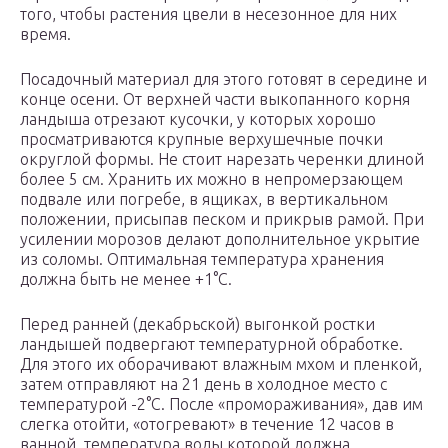
того, чтобы растения цвели в несезонное для них
время.
Посадочный материал для этого готовят в середине и
конце осени. От верхней части выкопанного корня
ландыша отрезают кусочки, у которых хорошо
просматриваются крупные верхушечные почки
округлой формы. Не стоит нарезать черенки длиной
более 5 см. Хранить их можно в непромерзающем
подвале или погребе, в ящиках, в вертикальном
положении, присыпав песком и прикрыв рамой. При
усилении морозов делают дополнительное укрытие
из соломы. Оптимальная температура хранения
должна быть не менее +1°C.
Перед ранней (декабрьской) выгонкой ростки
ландышей подвергают температурной обработке.
Для этого их оборачивают влажным мхом и пленкой,
затем отправляют на 21 день в холодное место с
температурой -2°C. После «промораживания», дав им
слегка отойти, «отогревают» в течение 12 часов в
ванной, температура воды которой должна