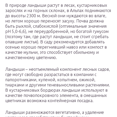
В природе ландыши растут в лесах, кустарниковых
зарослях и на горных склонах, в Альпах поднимаются
до высоты 2300 м. Весной они нуждаются во влаге,
но летом хорошо переносят засуху. Почва должна
быть рыхлой, слабокислой (оптимальные значения
рН 5,0-6,6), не переудобренной, но богатой гумусом
(поэтому там, где растут ландыши, не стоит сгребать
опавшие листья). В саду рекомендуется добавлять
осенью хорошо перегнивший навоз или компост в
качестве мульчи, это способствует обильному и
качественному цветению.
Ландыши – неотъемлемый компонент лесных садов,
где могут свободно разрастаться в компании с
папоротниками, купеной, копытнем, ожикой,
тиарками и другими теневыносливыми растениями.
В кустарниковых бордюрах ландыши используют в
качестве почвопокровного элемента, в смешанных
цветниках возможна контейнерная посадка.
Ландыши размножаются вегетативно, а удаление