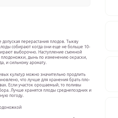
е допуская перерастания плодов. Тыкву
плоды собирают когда они еще не больше 10-
бирают вы­борочно. Наступление съемной
 плодоножки, дынь по изменению окра­ски,
, и сильно­му аромату.
чевых культур можно значительно продлить
ановлено, что лучше для хранения брать пло­
вах. Если участок орошаемый, то поливы
сбора. Лучше хранятся плоды среднепоздних и
ную погоду.
лодоножкой