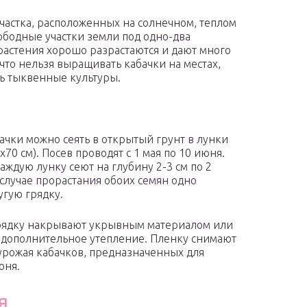
участка, расположенных на солнечном, теплом
ободные участки земли под одно-два
растения хорошо разрастаются и дают много
что нельзя выращивать кабачки на местах,
ь тыквенные культуры.
ачки можно сеять в открытый грунт в лунки
0х70 см). Посев проводят с 1 мая по 10 июня.
 каждую лунку сеют на глубину 2-3 см по 2
В случае прорастания обоих семян одно
угую грядку.
 грядку накрывают укрывным материалом или
 дополнительное утепление. Пленку снимают
 урожая кабачков, предназначенных для
юня.
я