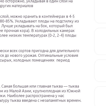
мо осторожно, укладывая в один слой на
других материалов
 слой, можно хранить в контейнерах в 4-5
 80-85%. Укладывают плоды на подстилку из
а. Лучше укладывать на бок, который был
ее прочная кора). В холодильных камерах
лее низких темпе­ратурах (0-2, 2-4) плоды
чески всех сортов пригодна для длительного
ся до нового урожая. Оптимальные ус­ловия
В сы­рых, холодных помещениях период
Самая боль­шая или главная тыква — тыква
дом из Малой Азии, крупноплодная из Южной
ки. Наиболее распространена у нас
ьтуру тыква введена с незапамятных вре­мен.