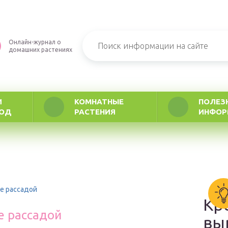
Онлайн-журнал о
домашних растениях
И
КОМНАТНЫЕ
ПОЛЕЗ
РОД
РАСТЕНИЯ
ИНФОР
е рассадой
Кр
е рассадой
вы