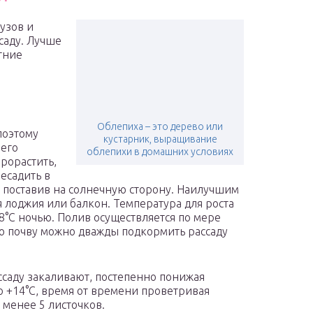
узов и
саду. Лучше
тние
Облепиха – это дерево или
поэтому
кустарник, выращивание
шего
облепихи в домашних условиях
рорастить,
есадить в
 поставив на солнечную сторону. Наилучшим
я лоджия или балкон. Температура для роста
8°С ночью. Полив осуществляется по мере
ую почву можно дважды подкормить рассаду
саду закаливают, постепенно понижая
о +14°С, время от времени проветривая
 менее 5 листочков.