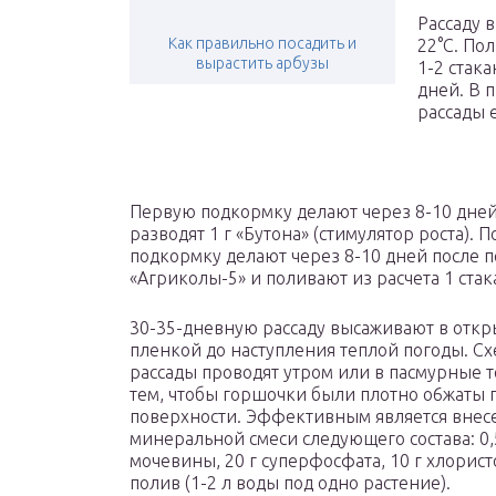
Рассаду 
Как правильно посадить и
22°С. Пол
вырастить арбузы
1-2 стак
дней. В 
рассады 
Первую подкормку делают через 8-10 дней 
разводят 1 г «Бутона» (стимулятор роста). 
подкормку делают через 8-10 дней после п
«Агриколы-5» и поливают из расчета 1 стак
30-35-дневную рассаду высаживают в откр
пленкой до наступления теплой погоды. Схе
рассады проводят утром или в пасмурные т
тем, чтобы горшочки были плотно о6жаты п
поверхности. Эффективным является внесе
минеральной смеси следующего состава: 0,5
мочевины, 20 г суперфосфата, 10 г хлорис
полив (1-2 л воды под одно растение).