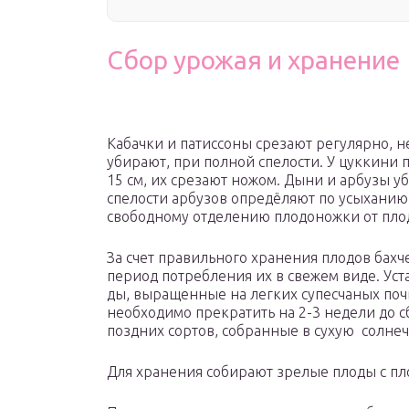
Сбор урожая и хранение
Кабачки и патиссоны срезают регулярно, н
убирают, при полной спелости. У цуккини 
15 см, их срезают ножом. Дыни и арбузы у
спелости арбузов опредёляют по усыханию
свободному отделению плодоножки от плода
За счет правильного хранения плодов бах
период потребления их в све­жем виде. Уст
ды, выращенные на легких супесчаных поч
необходимо прекратить на 2-3 не­дели до 
поздних сортов, собранные в сухую солнеч
Для хранения собирают зрелые плоды с п