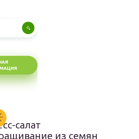
НАЯ
МАЦИЯ
есс-салат
ращивание из семян