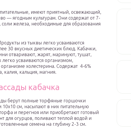
опитательные, имеют приятный, освежающий,
во — ягодным культурам. Они содержат от 7-
у, соли железа, необходимые для образования
. Продукты из тыквы легко усваиваются
ее 30 вкусных диетических блюд. Кабачки,
ни отваривают, жарят, маринуют, тушат,
х легко усваиваются организмом,
 организме холестерина. Содержат 4-6%
а, калия, кальция, магния.
рассады кабачка
ады берут полные торфяные горшочки
 10х10 см, насыпают в них питательную
 торфа и перегноя или приобретают готовый
нт для огурцов, поливают теплой водой и
готовленные семена на глубину 2-3 см.