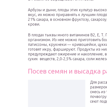
Арбузы и дыни, плоды этих культур высок
вкус, их можно приравнять к лучшим плодо
21% сахара, в основном фруктозу, сахароз
крови.
В плодах тыквы много витаминов В
2
, Е, Т
организмом. Из нее можно приготовить бол
патиссоны, крукнеки — кривошейки, цукки­
готовят ик­ру, фаршируют. Продукты из ни
предупреждают ожирение и накопление, в
сухих ве­ществ, 2,0-2,5% сахара, соли желез
Посев семян и высадка 
Для расс
размером
смесь из
почвогру
сеют под