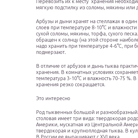
Перевозить их к месту хранения необходи
мягкую подстилку из соломы, мякины или 
Арбузы и дыни хранят на стеллажах в один
слоев при температуре 8-10°С и влажности
сухой соломы, мякины, торфа, сухого песк
обращен к солнцу (на этой стороне наибол
надо хранить при температуре 4-6°С, при бо
подмерзают.
В отличие от арбузов и дынь тыква практи
хранения. В комнатных условиях сохраняет
температура 3-10°С и влажность 70-75 %. 
хранения резко со­кращается.
Это интересно
Род тыквенных большой и разнообразный. 
столовая имеет три вида: твердокорая ро
Америки, мускатная из Центральной Амери
твердокорая и крупноплод­ная тыква. В кул
В России ее выращивают с XVI века.