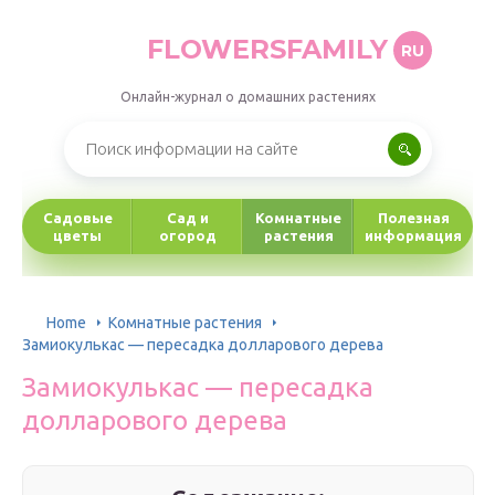
FLOWERSFAMILY
RU
Онлайн-журнал о домашних растениях
Садовые
Сад и
Комнатные
Полезная
цветы
огород
растения
информация
Home
Комнатные растения
Замиокулькас — пересадка долларового дерева
Замиокулькас — пересадка
долларового дерева