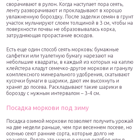
сворачивают в рулон. Когда наступает пора сеять,
ленту разворачивают и прокладывают в хорошо
увлажненную бороздку. После заделки семян в грунт
участок мульчируют слоем толщиной в 3 см, чтобы на
поверхности почвы не образовывалась корка,
затрудняющая прорастание всходов.
Есть еще один способ сеять морковь: бумажные
салфетки или туалетную бумагу нарезают на
небольшие квадраты, в каждый из которых на каплю
клейстера кладут семечко-другое моркови и гранулу
комплексного минерального удобрения, скатывают
кусочки бумаги в шарики, дают им высохнуть и
хранят до посева. Раскладывают такие шарики в
борозду с нужным интервалом – 3-4 см.
Посадка моркови под зиму
Посадка озимой моркови позволяет получить урожай
на две недели раньше, чем при весеннем посеве, но
осенью сеют ранние сорта, которые долго не
хранятся. Делать это нужно в конце октября или в