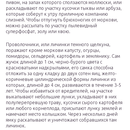
пивом, на запах которого сползаются моллюски, или
раскладывают по участку кусочки тыквы или арбуза,
которые соберут к утру приличную компанию
слизней. Чтобы отпугнуть брюхоногих от моркови,
можно рассыпать по участку пылевидный
суперфосфат, золу или хвою.
Проволочники, или личинки темного щелкуна,
поражают кроме моркови капусту, огурцы,
помидоры, сельдерей, картофель и землянику. Сам
жучок длиной до 1 см, черно-бурого цвета с
красноватыми надкрыльями, его самка способна
отложить за одну кладку до двух сотен яиц, желто-
коричневые цилиндрической формы личинки из
которых, длиной до 4 см, развиваются в течение 3-5
лет. Чтобы избавиться от вредителей, на участке
выкапывают небольшие лунки, укладывают в них
полуперепревшую траву, кусочки сырого картофеля
или любого корнеплода, присыпают лунку землей и
намечают место колышком. Через несколько дней
ямку раскапывают и уничтожают собравшихся там
личинок.