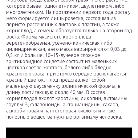
которое бывает однолетником, двулетником либо
многолетником. На протяжении первого года роста у
него формируется лишь розетка, состоящая из
перисто-рассеченных листовых пластин, а также
корнеплод, а семена образуется только на второй год
роста. Форма мясистого корнеплода
веретенообразная, усечено-коническая либо
цилиндрическая, а его масса варьируется от 0,03 до
0,5 кг и больше. 10–15-лучевое сложное
зонтиковидное соцветие состоит из маленьких
цветков светло-желтого, белого либо бледно-
красного окраса, при этом в середке располагается
красный цветок. Плод представляет собой
маленькую двусемянку эллиптической формы, в
длину достигающую около 40 мм. В состав
корнеплодов входят каротины, ликопин, витамины
группы B, флавоноиды, антоцианидины, сахара,
аскорбиновая и пантотеновая кислоты и иные
полезные вещества нужные организму человека.