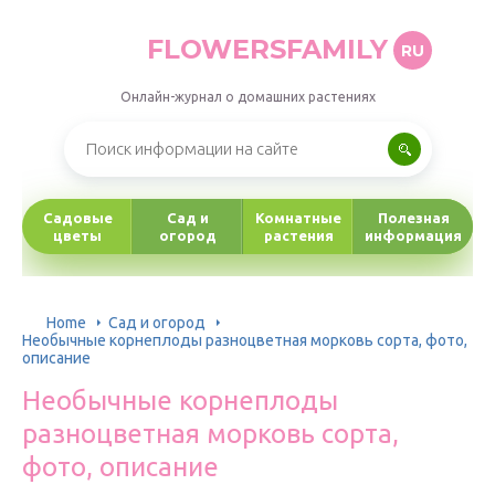
FLOWERSFAMILY
RU
Онлайн-журнал о домашних растениях
Садовые
Сад и
Комнатные
Полезная
цветы
огород
растения
информация
Home
Сад и огород
Необычные корнеплоды разноцветная морковь сорта, фото,
описание
Необычные корнеплоды
разноцветная морковь сорта,
фото, описание