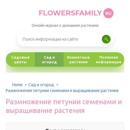
FLOWERSFAMILY
RU
Онлайн-журнал о домашних растениях
Садовые
Сад и
Комнатные
Полезная
цветы
огород
растения
информация
Home
Сад и огород
Размножение петунии семенами и выращивание растения
Размножение петунии семенами и
выращивание растения