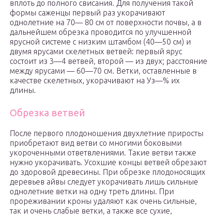
вплоть до полного свисания. Для получения такой
формы саженцы первый раз укорачивают
однолетние на 70— 80 см от поверхности почвы, а в
дальнейшем обрезка проводится по улучшенной
ярусной системе с низким штамбом (40—50 см) и
двумя ярусами скелетных ветвей: первый ярус
состоит из 3—4 ветвей, второй — из двух; расстояние
между ярусами — 60—70 см. Ветки, оставленные в
качестве скелетных, укорачивают на Уз—% их
длины.
Обрезка ветвей
После первого плодоношения двухлетние приросты
приобретают вид ветви со многими боковыми
укороченными ответвлениями. Такие ветви также
нужно укорачивать. Усохшие концы ветвей обрезают
до здоровой древесины. При обрезке плодоносящих
деревьев айвы следует укорачивать лишь сильные
однолетние ветки на одну треть длины. При
прореживании кроны удаляют как очень сильные,
так и очень слабые ветки, а также все сухие,