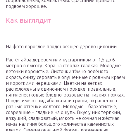
скороплодным, компактным. Срастание привоя с
подвоем хорошее.
Как выглядит
На фото взрослое плодоносящее дерево цидонии
Растёт айва деревом или кустарником от 1,5 до 6
метров в высоту. Кора на стволах гладкая. Молодые
веточки ворсистые. Листочки тёмно-зелёного
окраса, снизу сероватые опушенные с ровным краем
и короткими черешками. Цветки на ветках
расположены в одиночном порядке, правильные,
пятилепестковые бледно-розовые на низких ножках.
Плоды имеют вид яблока или груши, окрашены в
разные оттенки жёлтого. Молодые – бархатистые,
созревшие – гладкие на ощупь. Вкус у них терпкий,
вяжущий, сладковатый, мякоть не сочная и жёсткая
из-за наличия большого количества каменистых
клеток. Семена овальной формы коричневые.