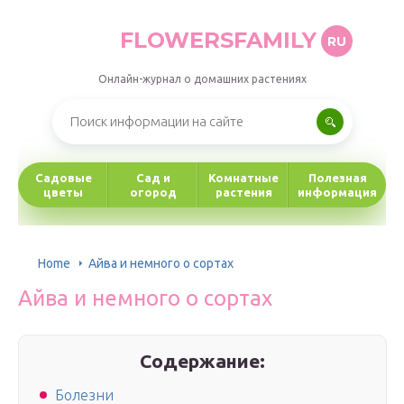
FLOWERSFAMILY
RU
Онлайн-журнал о домашних растениях
Садовые
Сад и
Комнатные
Полезная
цветы
огород
растения
информация
Home
Айва и немного о сортах
Айва и немного о сортах
Содержание:
Болезни