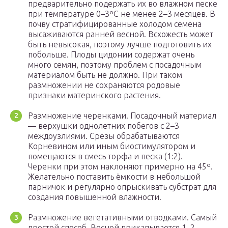
предварительно подержать их во влажном песке
при температуре 0–3ºС не менее 2–3 месяцев. В
почву стратифицированные холодом семена
высаживаются ранней весной. Всхожесть может
быть невысокая, поэтому лучше подготовить их
побольше. Плоды цидонии содержат очень
много семян, поэтому проблем с посадочным
материалом быть не должно. При таком
размножении не сохраняются родовые
признаки материнского растения.
Размножение черенками. Посадочный материал
— верхушки однолетних побегов с 2–3
междоузлиями. Срезы обрабатываются
Корневином или иным биостимулятором и
помещаются в смесь торфа и песка (1:2).
Черенки при этом наклоняют примерно на 45º.
Желательно поставить ёмкости в небольшой
парничок и регулярно опрыскивать субстрат для
создания повышенной влажности.
Размножение вегетативными отводками. Самый
простой способ. Весной прикапывается 1–2-