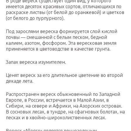
В роде вереск существует один вид, у которого
имеется десяток красивых сортов, отличающихся по
раскраске листвы (от белой до оранжевой) и цветков
(от белого до пурпурного).
Под зарослями вереска формируется слой кислой
почвы — смешанной с белым песком, бедной
калием, азотом, фосфором. Эта вересковая земля
применяется в цветоводстве в качестве грунта.
Запах вереска изумителен.
Ценят вереск за его длительное цветение во второй
декаде лета.
Распространен вереск обыкновенный по Западной
Европе, в России, встречается в Малой Азии, в
Сибири, на севере и Африки, на Азорских островах.
В сосновых лесах, в тундре, на сфагновых болотах, на
песках и в хвойно-широколиственных лесах.
Вереск «Allegro» является вечнозеленым