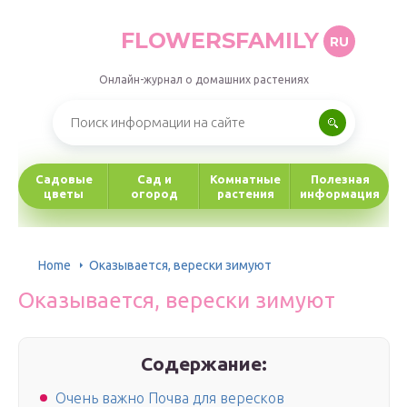
FLOWERSFAMILY
RU
Онлайн-журнал о домашних растениях
Садовые
Сад и
Комнатные
Полезная
цветы
огород
растения
информация
Home
Оказывается, верески зимуют
Оказывается, верески зимуют
Содержание:
Очень важно Почва для вересков