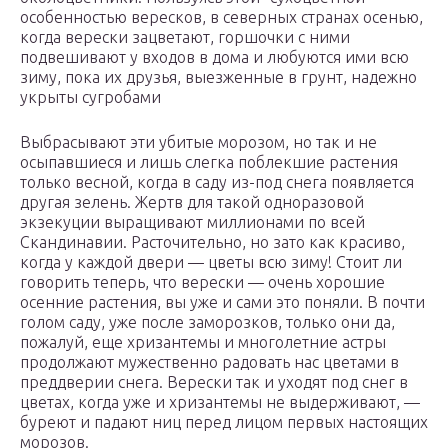
особенностью вересков, в северных странах осенью,
когда верески зацветают, горшочки с ними
подвешивают у входов в дома и любуются ими всю
зиму, пока их друзья, выезженные в грунт, надежно
укрыты сугробами
Выбрасывают эти убитые морозом, но так и не
осыпавшиеся и лишь слегка поблекшие растения
только весной, когда в саду из-под снега появляется
другая зелень. Жертв для такой одноразовой
экзекуции выращивают миллионами по всей
Скандинавии. Расточительно, но зато как красиво,
когда у каждой двери — цветы всю зиму! Стоит ли
говорить теперь, что верески — очень хорошие
осенние растения, вы уже и сами это поняли. В почти
голом саду, уже после заморозков, только они да,
пожалуй, еще хризантемы и многолетние астры
продолжают мужественно радовать нас цветами в
преддверии снега. Верески так и уходят под снег в
цветах, когда уже и хризантемы не выдерживают, —
буреют и падают ниц перед лицом первых настоящих
морозов.