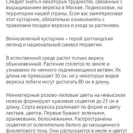
Следует знать о некоторых трудностях, связанных с
выращиванием вереска в Москве, Подмосковье, на
территории нашей страны. Если вас заинтересовал
этот кустарник, обязательно ознакомьтесь с
правилами посадки вереска и ухода за растением.
Вечнозеленый кустарник – герой шотландских
легенд и национальный символ Норвегии.
В естественной среде растет только вереск
обыкновенный. Растение стелется по земле и
узнаваемо по немного поднимающимся ветвям. Их
длина не превышает 30 см, но у некоторых видов
вереска побеги могут достигать 80 см в длину.
Миниатюрные розово-лиловые цветы на невысоких
ножках формируют красивые соцветия до 25 см в
длину. Сорта вереска различают по форме и цвету
листьев, цветов. Первые бывают зелеными,
оранжевыми, белоснежными. Распространены
соцветия от ослепительно белого до насыщенного
фиолетового тона. Они распускаются в июле и цветут