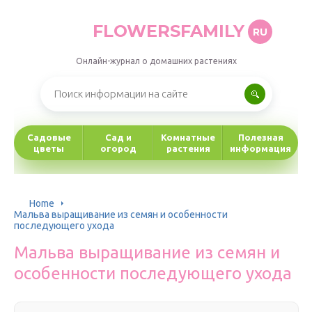
FLOWERSFAMILY
RU
Онлайн-журнал о домашних растениях
Садовые
Сад и
Комнатные
Полезная
цветы
огород
растения
информация
Home
Мальва выращивание из семян и особенности
последующего ухода
Мальва выращивание из семян и
особенности последующего ухода