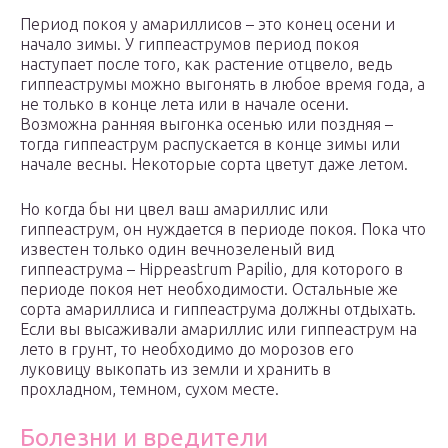
Период покоя у амариллисов – это конец осени и
начало зимы. У гиппеаструмов период покоя
наступает после того, как растение отцвело, ведь
гиппеаструмы можно выгонять в любое время года, а
не только в конце лета или в начале осени.
Возможна ранняя выгонка осенью или поздняя –
тогда гиппеаструм распускается в конце зимы или
начале весны. Некоторые сорта цветут даже летом.
Но когда бы ни цвел ваш амариллис или
гиппеаструм, он нуждается в периоде покоя. Пока что
известен только один вечнозеленый вид
гиппеаструма – Hippeastrum Papilio, для которого в
периоде покоя нет необходимости. Остальные же
сорта амариллиса и гиппеаструма должны отдыхать.
Если вы высаживали амариллис или гиппеаструм на
лето в грунт, то необходимо до морозов его
луковицу выкопать из земли и хранить в
прохладном, темном, сухом месте.
Болезни и вредители