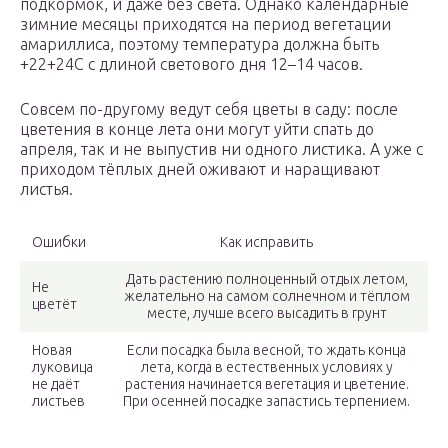
подкормок, и даже без света. Однако календарные
зимние месяцы приходятся на период вегетации
амариллиса, поэтому температура должна быть
+22+24С с длиной светового дня 12–14 часов.
Совсем по-другому ведут себя цветы в саду: после
цветения в конце лета они могут уйти спать до
апреля, так и не выпустив ни одного листика. А уже с
приходом тёплых дней оживают и наращивают
листья.
Ошибки
Как исправить
Дать растению полноценный отдых летом,
Не
желательно на самом солнечном и тёплом
цветёт
месте, лучше всего высадить в грунт
Новая
Если посадка была весной, то ждать конца
луковица
лета, когда в естественных условиях у
не даёт
растения начинается вегетация и цветение.
листьев
При осенней посадке запастись терпением.