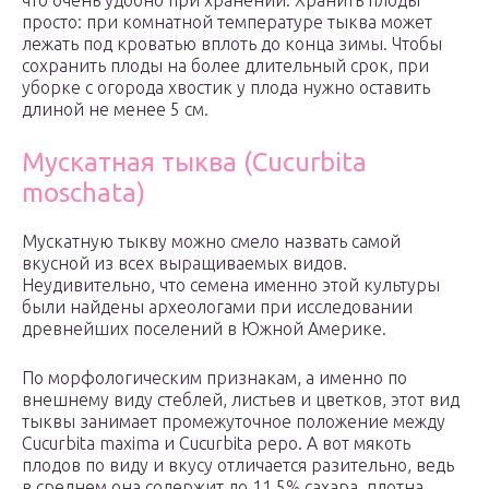
что очень удобно при хранении. Хранить плоды
просто: при комнатной температуре тыква может
лежать под кроватью вплоть до конца зимы. Чтобы
сохранить плоды на более длительный срок, при
уборке с огорода хвостик у плода нужно оставить
длиной не менее 5 см.
Мускатная тыква (Cucurbita
moschata)
Мускатную тыкву можно смело назвать самой
вкусной из всех выращиваемых видов.
Неудивительно, что семена именно этой культуры
были найдены археологами при исследовании
древнейших поселений в Южной Америке.
По морфологическим признакам, а именно по
внешнему виду стеблей, листьев и цветков, этот вид
тыквы занимает промежуточное положение между
Cucurbita maxima и Cucurbita pepo. А вот мякоть
плодов по виду и вкусу отличается разительно, ведь
в среднем она содержит до 11,5% сахара, плотна,