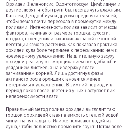
Орхидеи Феленопсис, Одонтоглоссум, Цимбидиум и
другие любят, чтобы грунт был всегда чуть влажным.
Каттлеи, Дендробиум и другим предпочтительней,
чтобы земля почти пересохла в промежутке между
поливами. Интенсивность полива зависит от массы
факторов, начиная от размера горшка, сухости,
воздуха, освещения и заканчивая фазой сезонной
вегетации самого растения. Как показала практика
орхидеи куда боле терпимее к пересыханию чем к
чрезмерному увлажнению. На длительную засуху
орхидеи реагируют сморщиванием псевдобульб и
увяданием листьев, а на издержку влаги –
загниванием корней. Лишь достигнув фазы
активного роста орхидеи становятся менее
нетерпимы к увлажнению. В зимний период и в
период покоя после цветения у них наступает пик
непереносимости влаги.
Правильный метод полива орхидеи выглядит так:
горшок с орхидеей ставят в емкость с теплой водой
минут на пятнадцать. Или же поливают водой из
душа, чтобы полностью промочить грунт. Потом воде