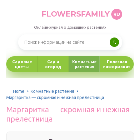
FLOWERSFAMILY
RU
Онлайн-журнал о домашних растениях
Садовые
Сад и
Комнатные
Полезная
цветы
огород
растения
информация
Home
Комнатные растения
Маргаритка — скромная и нежная прелестница
Маргаритка — скромная и нежная
прелестница