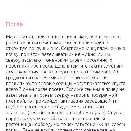
Посев
Маргаритки, являющиеся видовыми, очень хорошо
размножаются семенами. Высев производят в
открытую почву в июне. Сеют семена в увлажненную
почву, при этом заделывать их не нужно, лишь
сверху засыпают тоненьким слоем просеянного
перегноя либо песка. Дело в том, что таким семенам
для появления ростков нужно тепло (примерно 20
градусов) и солнечный свет. Если все сделать
правильно, то первые сеянцы могут показаться спустя
всего 7 дней после посева. Если же семена в почву не
заделывать, а посевы сверху накрыть прозрачной
пленкой, то произойдет активация зародышей, и
глубина посева уже не будет иметь никакого
значения (сеянцы покажутся в любом случае). Спустя
пару суток укрытие убирают, а появившиеся
растеньица необходимо присыпать тоненьким слоем
почвы. Данные всходы отличаются сравнительно