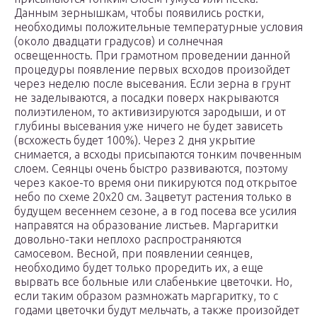
Данным зернышкам, чтобы появились ростки,
необходимы положительные температурные условия
(около двадцати градусов) и солнечная
освещенность. При грамотном проведении данной
процедуры появление первых всходов произойдет
через неделю после высевания. Если зерна в грунт
не заделываются, а посадки поверх накрываются
полиэтиленом, то активизируются зародыши, и от
глубины высевания уже ничего не будет зависеть
(всхожесть будет 100%). Через 2 дня укрытие
снимается, а всходы присыпаются тонким почвенным
слоем. Сеянцы очень быстро развиваются, поэтому
через какое-то время они пикируются под открытое
небо по схеме 20х20 см. Зацветут растения только в
будущем весеннем сезоне, а в год посева все усилия
направятся на образование листьев. Маргаритки
довольно-таки неплохо распространяются
самосевом. Весной, при появлении сеянцев,
необходимо будет только проредить их, а еще
вырвать все больные или слабенькие цветочки. Но,
если таким образом размножать маргаритку, то с
годами цветочки будут мельчать, а также произойдет