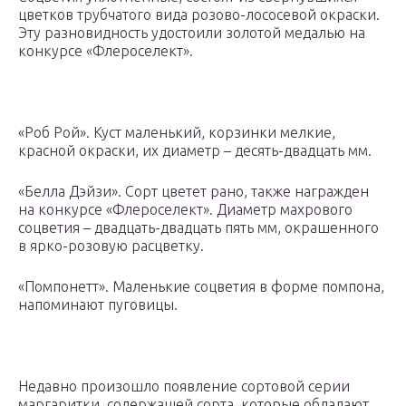
цветков трубчатого вида розово-лососевой окраски.
Эту разновидность удостоили золотой медалью на
конкурсе «Флероселект».
«Роб Рой». Куст маленький, корзинки мелкие,
красной окраски, их диаметр – десять-двадцать мм.
«Белла Дэйзи». Сорт цветет рано, также награжден
на конкурсе «Флероселект». Диаметр махрового
соцветия – двадцать-двадцать пять мм, окрашенного
в ярко-розовую расцветку.
«Помпонетт». Маленькие соцветия в форме помпона,
напоминают пуговицы.
Недавно произошло появление сортовой серии
маргаритки, содержащей сорта, которые обладают