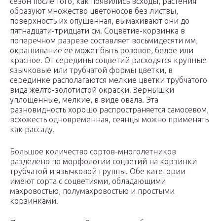
сезон после того, как появились всходы, растения
образуют множество цветоносов без листвы,
поверхность их опушенная, вымахивают они до
пятнадцати-тридцати см. Соцветие-корзинка в
поперечном разрезе составляет восьмидесяти мм,
окрашивание ее может быть розовое, белое или
красное. От середины соцветий расходятся крупные
язычковые или трубчатой формы цветки, в
серединке располагаются мелкие цветки трубчатого
вида желто-золотистой окраски. Зернышки
уплощенные, мелкие, в виде овала. Эта
разновидность хорошо распространяется самосевом,
всхожесть одновременная, сеянцы можно применять
как рассаду.
Большое количество сортов-многолетников
разделено по морфологии соцветий на корзинки
трубчатой и язычковой группы. Обе категории
имеют сорта с соцветиями, обладающими
махровостью, полумахровостью и простыми
корзинками.