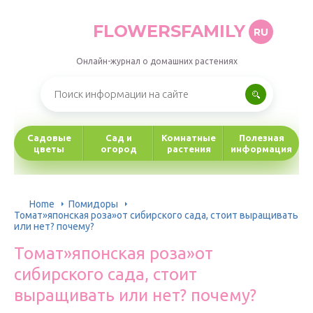
FLOWERSFAMILY
RU
Онлайн-журнал о домашних растениях
Садовые
Сад и
Комнатные
Полезная
цветы
огород
растения
информация
Home
Помидоры
Томат»японская роза»от сибирского сада, стоит выращивать
или нет? почему?
Томат»японская роза»от
сибирского сада, стоит
выращивать или нет? почему?