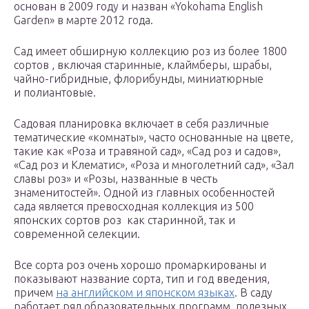
основан в 2009 году и назван «Yokohama English
Garden» в марте 2012 года.
Сад имеет обширную коллекцию роз из более 1800
сортов , включая старинные, клаймберы, шрабы,
чайно-гибридные, флорибунды, миниатюрные
и полиантовые.
Садовая планировка включает в себя различные
тематические «комнаты», часто основанные на цвете,
такие как «Роза и травяной сад», «Сад роз и садов»,
«Сад роз и Клематис», «Роза и многолетний сад», «Зал
славы роз» и «Розы, названные в честь
знаменитостей». Одной из главных особенностей
сада является превосходная коллекция из 500
японских сортов роз как старинной, так и
современной селекции.
Все сорта роз очень хорошо промаркированы и
показывают название сорта, тип и год введения,
причем
на английском и японском языках
. В саду
работает ряд образовательных программ, полезных