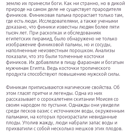
землю их принесли боги. Как ни странно, но в дикой
природе на самом деле не существует прародителя
фиников. Финиковая пальма прорастает только там,
где есть люди. Исследователями, а также учеными
доказано, что финики известны людям более пяти
тысяч лет. При раскопках и обследованиях
египетских пирамид, было обнаружено не только
изображение финиковой пальмы, но и сосуды,
наполненные неизвестным порошком. Анализы
показали, что это были толченные косточки
фиников. Их добавляли в пищу фараонам и богатым
мужчинам Египта. Ведь косточки тропического
продукта способствуют повышению мужской силы.
Финикам приписываются магические свойства. Об
этом гласят притчи и легенды. Одна из них
рассказывает о сорокалетнем скитании Моисея со
своим народом по пустыни. Однажды они увидели
среди песков оазис с источником воды, окруженным
пальмами, на которых произрастали невиданные
плоды. Утолив жажду, люди набрали запас воды и
прихватили с собой несколько мешков этих плодов.