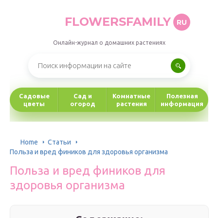
FLOWERSFAMILY
RU
Онлайн-журнал о домашних растениях
Садовые
Сад и
Комнатные
Полезная
цветы
огород
растения
информация
Home
Статьи
Польза и вред фиников для здоровья организма
Польза и вред фиников для
здоровья организма