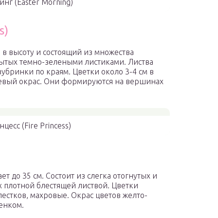
нг (Easter Morning)
s)
 в высоту и состоящий из множества
рытых темно-зелеными листиками. Листва
убринки по краям. Цветки около 3-4 см в
евый окрас. Они формируются на вершинах
есс (Fire Princess)
ет до 35 см. Состоит из слегка отогнутых и
 плотной блестящей листвой. Цветки
епестков, махровые. Окрас цветов желто-
енком.