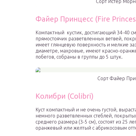
Сорт Истер Морни
Файер Принцесс (Fire Princes
Компактный кустик, достигающий 34-40 см
прямостоячих разветвленных ветвей, пок
имеет глянцевую поверхность и мелкие заз
диаметре, махровые, имеют красно-оранж
побегов, собраны в группы до 5 штук.
Сорт Файер Принц
Колибри (Colibri)
Куст компактный и не очень густой, выраста
немного разветвленных стеблей, покрытых
среднего размера (3-5 см), состоят из 25 л
оранжевый или желтый с абрикосовым отт