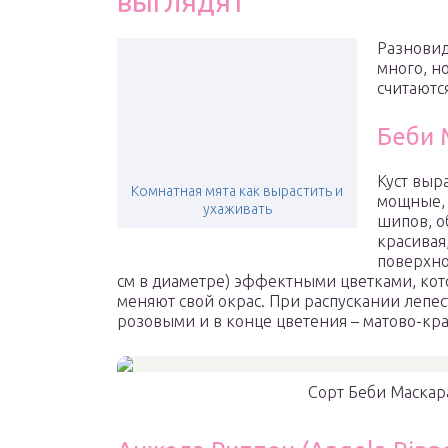
выглядят
Разновид
много, н
считаютс
Беби 
Куст выра
Комнатная мята как вырастить и
мощные, 
ухаживать
шипов, о
красивая
поверхно
см в диаметре) эффектными цветками, кот
меняют свой окрас. При распускании лепес
розовыми и в конце цветения – матово-кр
Сорт Беби Маскар