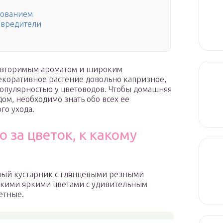
кованием
 вредители
повторимым ароматом и широким
екоративное растение довольно капризное,
 популярностью у цветоводов. Чтобы домашняя
дом, необходимо знать обо всех ее
го ухода.
 за цветок, к какому
ный кустарник с глянцевыми резными
лкими яркими цветами с удивительным
етные.