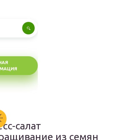
НАЯ
МАЦИЯ
есс-салат
ращивание из семян