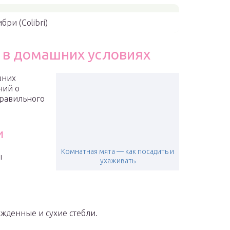
бри (Colibri)
й в домашних условиях
шних
ний о
правильного
и
Комнатная мята — как посадить и
ы
ухаживать
ежденные и сухие стебли.