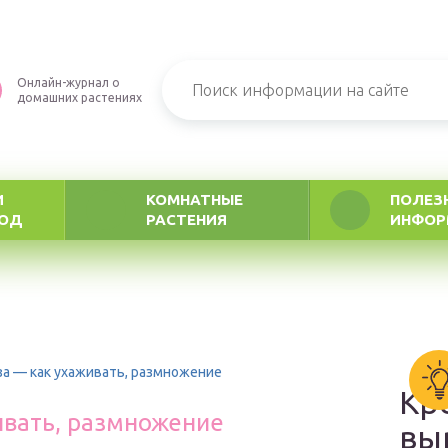
Онлайн-журнал о
домашних растениях
И
КОМНАТНЫЕ
ПОЛЕЗ
РОД
РАСТЕНИЯ
ИНФОР
за — как ухаживать, размножение
Кр
ивать, размножение
вы