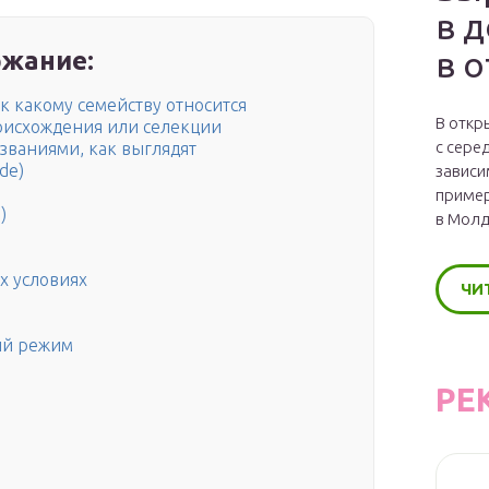
в 
в 
жание:
 к какому семейству относится
В откр
роисхождения или селекции
с сере
званиями, как выглядят
de)
зависи
пример
)
в Молд
х условиях
ЧИ
я
ый режим
РЕ