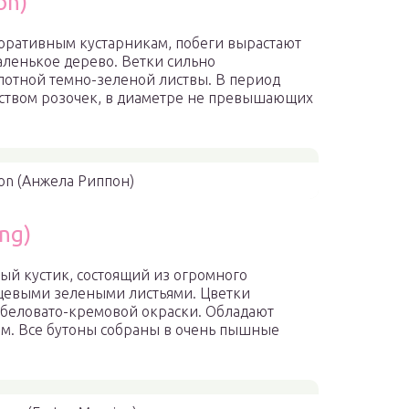
on)
оративным кустарникам, побеги вырастают
маленькое дерево. Ветки сильно
лотной темно-зеленой листвы. В период
ством розочек, в диаметре не превышающих
pon (Анжела Риппон)
ng)
ный кустик, состоящий из огромного
нцевыми зелеными листьями. Цветки
, беловато-кремовой окраски. Обладают
м. Все бутоны собраны в очень пышные